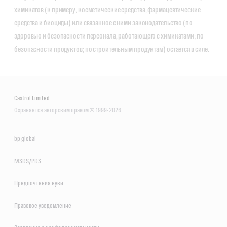
химикатов (к примеру, косметические средства, фармацевтические
средства и биоциды) или связанное с ними законодательство (по
здоровью и безопасности персонала, работающего с химикатами; по
безопасности продуктов; по строительным продуктам) остается в силе.
Castrol Limited
Охраняется авторским правом © 1999-2026
bp global
MSDS/PDS
Предпочтения куки
Правовое уведомление