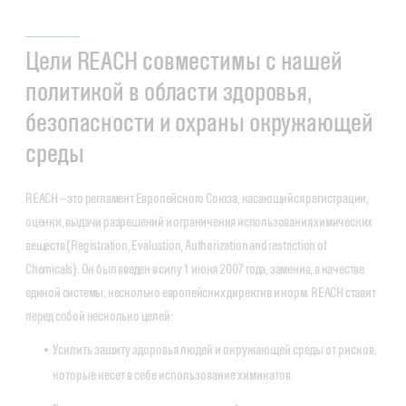
Цели REACH совместимы с нашей
политикой в области здоровья,
безопасности и охраны окружающей
среды
REACH — это регламент Европейского Союза, касающийся регистрации,
оценки, выдачи разрешений и ограничения использования химических
веществ (Registration, Evaluation, Authorization and restriction of
Chemicals). Он был введен в силу 1 июня 2007 года, заменив, в качестве
единой системы, несколько европейских директив и норм. REACH ставит
перед собой несколько целей:
Усилить защиту здоровья людей и окружающей среды от рисков,
которые несет в себе использование химикатов