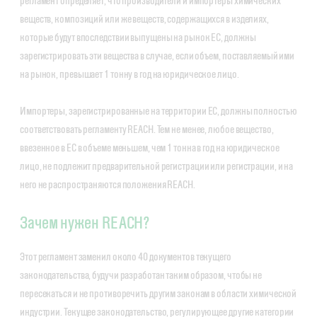
регламент определяет, что производители и импортеры химических
веществ, композиций или же веществ, содержащихся в изделиях,
которые будут впоследствии выпущены на рынок ЕС, должны
зарегистрировать эти вещества в случае, если объем, поставляемый ими
на рынок, превышает 1 тонну в год на юридическое лицо.
Импортеры, зарегистрированные на территории ЕС, должны полностью
соответствовать регламенту REACH. Тем не менее, любое вещество,
ввезенное в ЕС в объеме меньшем, чем 1 тонна в год на юридическое
лицо, не подлежит предварительной регистрации или регистрации, и на
него не распространяются положения REACH.
Зачем нужен REACH?
Этот регламент заменил около 40 документов текущего
законодательства, будучи разработан таким образом, чтобы не
пересекаться и не противоречить другим законам в области химической
индустрии. Текущее законодательство, регулирующее другие категории