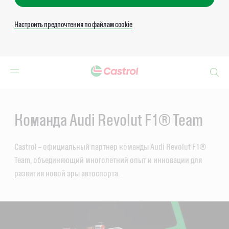
Настроить предпочтения по файлам cookie
Search
Main
Content
Команда Audi Revolut F1® Team
Castrol – официальный партнер команды Audi Revolut F1®
Team, объединяющий многолетний опыт и инновации для
развития новой эры автоспорта.