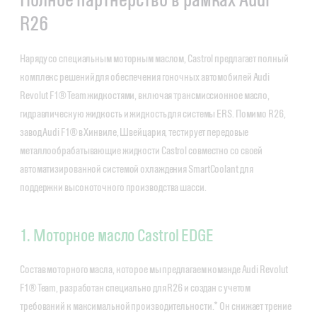
R26
Наряду со специальным моторным маслом, Castrol предлагает полный
комплекс решений для обеспечения гоночных автомобилей Audi
Revolut F1® Team жидкостями, включая трансмиссионное масло,
гидравлическую жидкость и жидкость для системы ERS. Помимо R26,
завод Audi F1® в Хинвиле, Швейцария, тестирует передовые
металлообрабатывающие жидкости Castrol совместно со своей
автоматизированной системой охлаждения SmartCoolant для
поддержки высокоточного производства шасси.
1. Моторное масло Castrol EDGE
Состав моторного масла, которое мы предлагаем команде Audi Revolut
F1® Team, разработан специально для R26 и создан с учетом
требований к максимальной производительности.* Он снижает трение