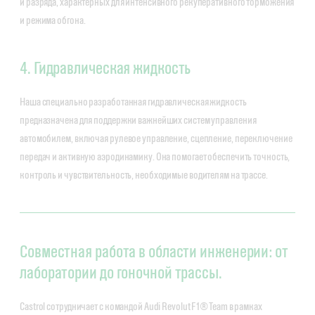
и разряда, характерных для интенсивного рекуперативного торможения
и режима обгона.
4. Гидравлическая жидкость
Наша специально разработанная гидравлическая жидкость
предназначена для поддержки важнейших систем управления
автомобилем, включая рулевое управление, сцепление, переключение
передач и активную аэродинамику. Она помогает обеспечить точность,
контроль и чувствительность, необходимые водителям на трассе.
Совместная работа в области инженерии: от
лаборатории до гоночной трассы.
Castrol сотрудничает с командой Audi Revolut F1® Team в рамках