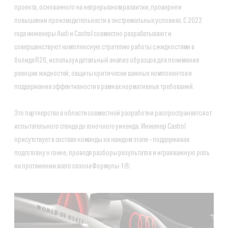
проекта, основанного на непрерывном развитии, проверке и
повышении производительности в экстремальных условиях. С 2022
года инженеры Audi и Castrol совместно разрабатывают и
совершенствуют комплексную стратегию работы с жидкостями в
болиде R26, используя детальный анализ образцов для понимания
реакции жидкостей, защиты критически важных компонентов и
поддержания эффективности в рамках нормативных требований.
Это партнерство в области совместной разработки распространяется от
испытательного стенда до гоночного уикенда. Инженер Castrol
присутствует в составе команды на каждом этапе – поддерживая
подготовку к гонке, проводя разборы результатов и играя важную роль
на протяжении всего сезона Формулы-1®.