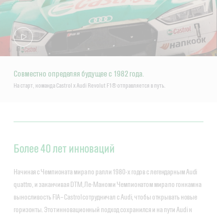
Совместно определяя будущее с 1982 года.
На старт, команда Castrol x Audi Revolut F1® отправляется в путь.
Более 40 лет инноваций
Начиная с Чемпионата мира по ралли 1980-х годов с легендарным Audi
quattro, и заканчивая DTM, Ле-Маном и Чемпионатом мира по гонкам на
выносливость FIA – Castrol сотрудничал с Audi, чтобы открывать новые
горизонты. Этот инновационный подход сохранился и на пути Audi к