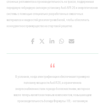
сложных регламентов в производительность на трассе, поддерживая
передовую гибридную силовую установку Audi AFR 26 и энергетические
системы с помощью специально разработанных смазочных
материалов и жидкостей для электромобилей, чтобы обеспечить
конкурентное преимущество на стартовой решетке.
В условиях, когда электрификация обеспечивает примерно
половину мощности Audi R26, а ограничения в
энергоснабжении стали гораздо более жесткими, моторное
масло теперь является активным компонентом, повышающим
производительность болида Формулы-1®, – не таким уж