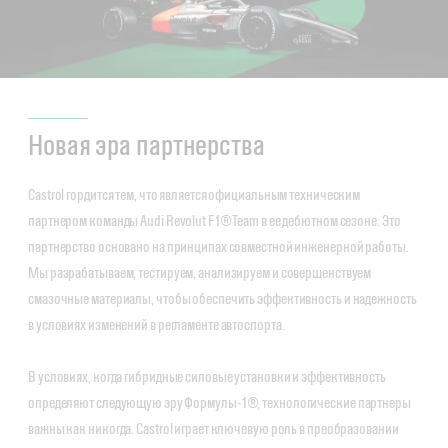
Новая эра партнерства
Castrol гордится тем, что является официальным техническим
партнером команды Audi Revolut F1® Team в ее дебютном сезоне. Это
партнерство основано на принципах совместной инженерной работы.
Мы разрабатываем, тестируем, анализируем и совершенствуем
смазочные материалы, чтобы обеспечить эффективность и надежность
в условиях изменений в регламенте автоспорта.
В условиях, когда гибридные силовые установки и эффективность
определяют следующую эру Формулы-1®, технологические партнеры
важны как никогда. Castrol играет ключевую роль в преобразовании