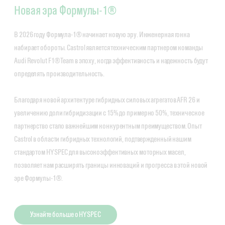
Новая эра Формулы-1®
В 2026 году Формула-1® начинает новую эру. Инженерная гонка
набирает обороты. Castrol является техническим партнером команды
Audi Revolut F1® Team в эпоху, когда эффективность и надежность будут
определять производительность.
Благодаря новой архитектуре гибридных силовых агрегатов AFR 26 и
увеличению доли гибридизации с 15% до примерно 50%, техническое
партнерство стало важнейшим конкурентным преимуществом. Опыт
Castrol в области гибридных технологий, подтвержденный нашим
стандартом HYSPEC для высокоэффективных моторных масел,
позволяет нам расширять границы инноваций и прогресса в этой новой
эре Формулы-1®.
Узнайте больше о HYSPEC