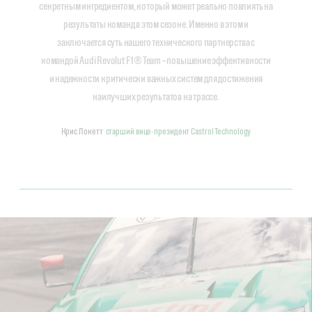
секретным ингредиентом, который может реально повлиять на
результаты команд в этом сезоне. Именно в этом и
заключается суть нашего технического партнерства с
командой Audi Revolut F1® Team – повышение эффективности
и надежности критически важных систем для достижения
наилучших результатов на трассе.
Крис Локетт
старший вице-президент Castrol Technology