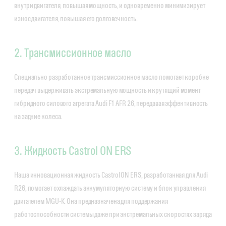
внутри двигателя, повышая мощность, и одновременно минимизирует
износ двигателя, повышая его долговечность.
2. Трансмиссионное масло
Специально разработанное трансмиссионное масло помогает коробке
передач выдерживать экстремальную мощность и крутящий момент
гибридного силового агрегата Audi F1 AFR 26, передавая эффективность
на задние колеса.
3. Жидкость Castrol ON ERS
Наша инновационная жидкость Castrol ON ERS, разработанная для Audi
R26, помогает охлаждать аккумуляторную систему и блок управления
двигателем MGU-K. Она предназначена для поддержания
работоспособности системы даже при экстремальных скоростях заряда