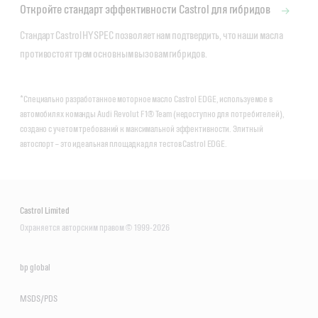
Откройте стандарт эффективности Castrol для гибридов
Стандарт Castrol HYSPEC позволяет нам подтвердить, что наши масла 
противостоят трем основным вызовам гибридов.
*Специально разработанное моторное масло Castrol EDGE, используемое в
автомобилях команды Audi Revolut F1® Team (недоступно для потребителей),
создано с учетом требований к максимальной эффективности. Элитный
автоспорт – это идеальная площадка для тестов Castrol EDGE.
Castrol Limited
Охраняется авторским правом © 1999-2026
bp global
MSDS/PDS