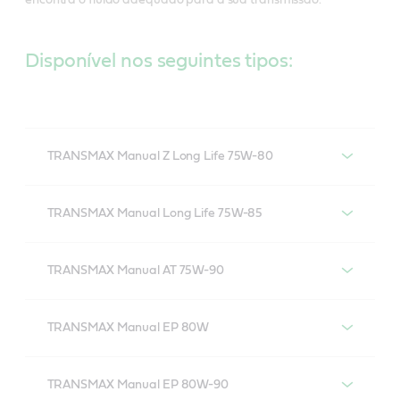
Disponível nos seguintes tipos:
TRANSMAX Manual Z Long Life 75W-80
Castrol TRANSMAX Manual Z Long Life 75W-
80
TRANSMAX Manual Long Life 75W-85
Castrol TRANSMAX Manual Long Life 75W-85
TRANSMAX Manual AT 75W-90
Castrol TRANSMAX Manual AT 75W-90
TRANSMAX Manual EP 80W
Castrol TRANSMAX Manual EP 80W
TRANSMAX Manual EP 80W-90