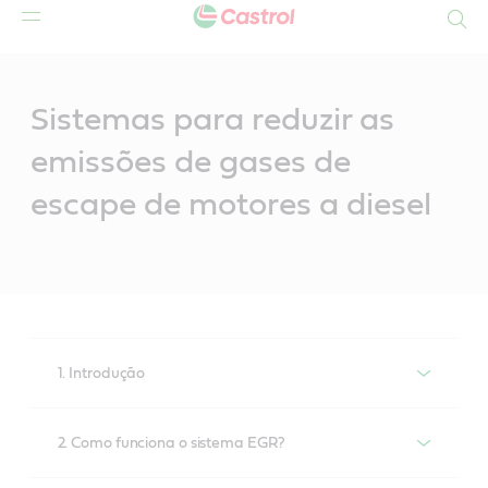
Search
Main
Content
Sistemas para reduzir as
emissões de gases de
escape de motores a diesel
1. Introdução
A recirculação dos gases de escape (EGR) é uma
2. Como funciona o sistema EGR?
parte integrante do sistema de controlo dos motores
a diesel, dado que a sua elevada eficiência continua a