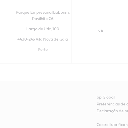
Parque Empresarial Laborim,
Pavilhâo C6
Largo de Utic, 100
NA
4430-246
Vila Nova de Gaia
Porto
bp Global
Preferências de 
Declaração de p
Castrol lubrifica