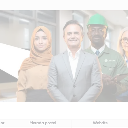
dor
Morada postal
Website