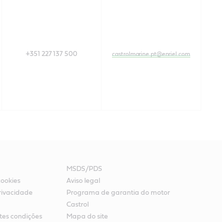
+351 227 137 500
castrolmarine.pt@enriel.com
MSDS/PDS
cookies
Aviso legal
rivacidade
Programa de garantia do motor
Castrol
ntes condições
Mapa do site