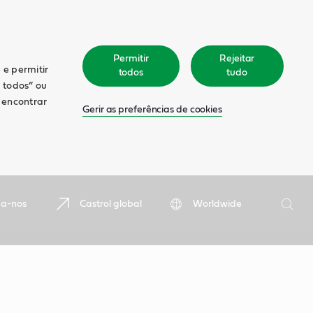
Permitir
Rejeitar
 e permitir
todos
tudo
r todos” ou
á encontrar
Gerir as preferências de cookies
Pesquis
ga-nos
Castrol global
Worldwide
Pesqu