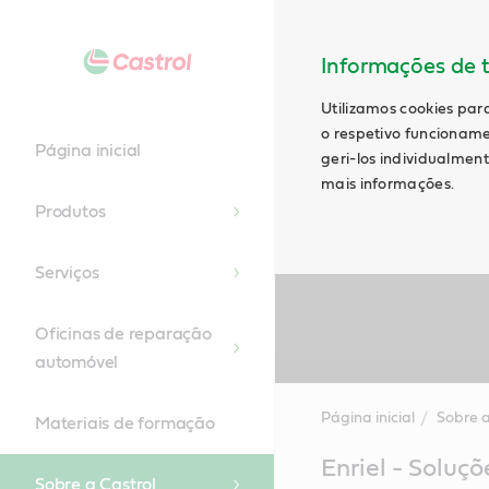
Informações de t
Utilizamos cookies par
o respetivo funcioname
Página inicial
geri-los individualmen
mais informações.
Produtos
Serviços
Oficinas de reparação
automóvel
Página inicial
Sobre a
Materiais de formação
Main
Enriel - Soluçõ
Content
Sobre a Castrol