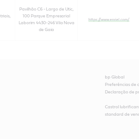
Pavilhâo C6 - Largo de Utic,
riais,
100
Parque Empresarial
https://www.enriel.com/
Laborim 4430-246 Vila Nova
de Gaia
bp Global
Preferências de 
Declaração de p
Castrol lubrifica
standard de ven