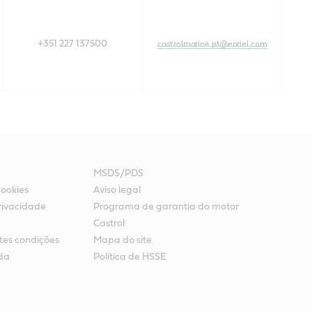
+351 227 137500
castrolmarine.pt@enriel.com
MSDS/PDS
cookies
Aviso legal
rivacidade
Programa de garantia do motor
Castrol
ntes condições
Mapa do site
da
Política de HSSE