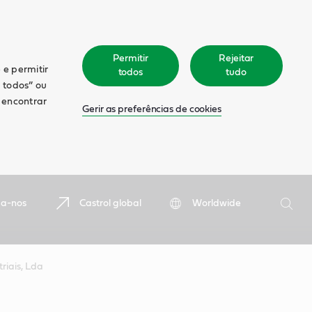
Permitir
Rejeitar
 e permitir
todos
tudo
r todos” ou
á encontrar
Gerir as preferências de cookies
Pesquis
ga-nos
Castrol global
Worldwide
Pesqu
triais, Lda