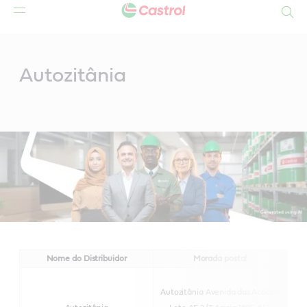
Search
Main
Content
Autozitânia
Nome do Distribuidor
Morada postal
Autozitânia
Avenida das Acácias