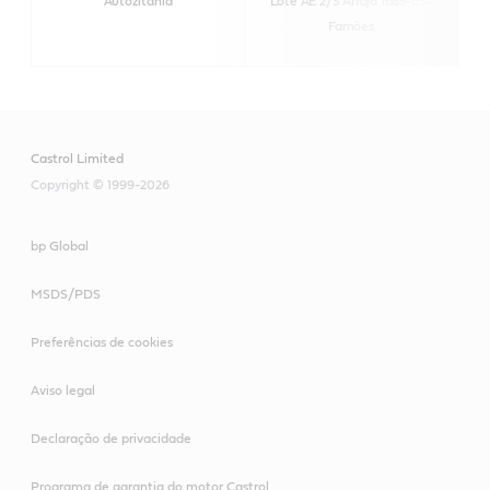
Autozitânia
Lote AE 2/3 Arroja 1685-654
Famões
Castrol Limited
Copyright © 1999-2026
bp Global
MSDS/PDS
Preferências de cookies
Aviso legal
Declaração de privacidade
Programa de garantia do motor Castrol