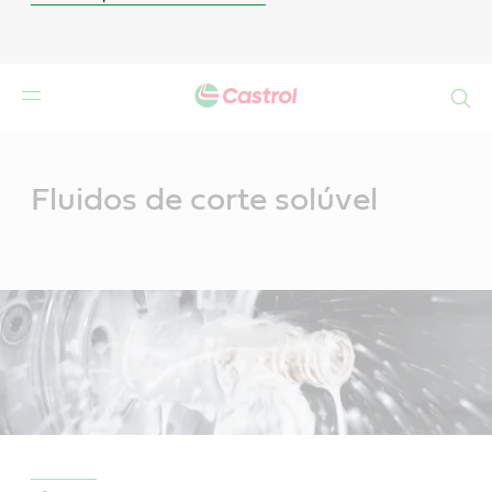
Search
Main
Content
Fluidos de corte solúvel