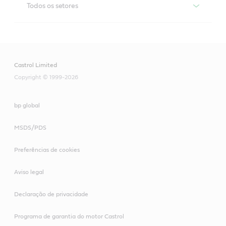
Todos os setores
Iloquench
Iloquench oferece desempenho de têmpera consistente 
e versatilidade para longa vida útil e superfícies limpas, 
Castrol Limited
praticamente livres de manchas, manchas e marmoreio.
Copyright © 1999-2026
bp global
MSDS/PDS
Preferências de cookies
Aviso legal
Declaração de privacidade
Programa de garantia do motor Castrol