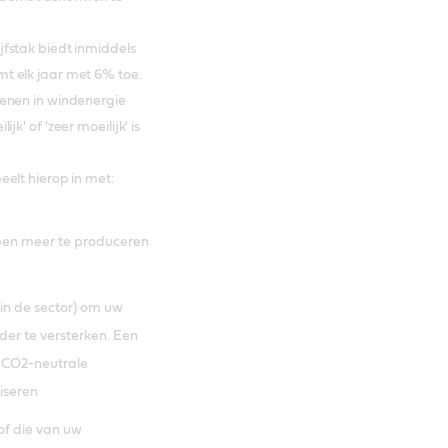
fstak biedt inmiddels
t elk jaar met 6% toe.
kenen in windenergie
k' of 'zeer moeilijk' is
elt hierop in met:
lpen meer te produceren
 in de sector) om uw
er te versterken. Een
l CO2-neutrale
iseren
of die van uw