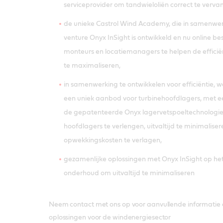
serviceprovider om tandwieloliën correct te vervang
de unieke Castrol Wind Academy, die in samenwer
venture Onyx InSight is ontwikkeld en nu online b
monteurs en locatiemanagers te helpen de efficië
te maximaliseren,
in samenwerking te ontwikkelen voor efficiëntie, w
een uniek aanbod voor turbinehoofdlagers, met e
de gepatenteerde Onyx lagervetspoeltechnologie
hoofdlagers te verlengen, uitvaltijd te minimalis
opwekkingskosten te verlagen,
gezamenlijke oplossingen met Onyx InSight op het
onderhoud om uitvaltijd te minimaliseren
Neem contact met ons op voor aanvullende informatie 
oplossingen voor de windenergiesector