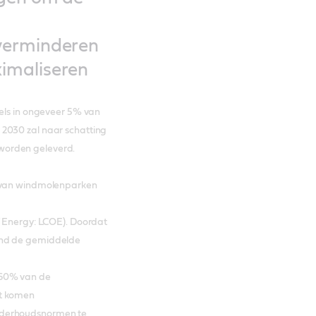
verminderen
imaliseren
dels in ongeveer 5% van
 2030 zal naar schatting
worden geleverd.
n van windmolenparken
 Energy: LCOE). Doordat
end de gemiddelde
 60% van de
pt komen
nderhoudsnormen te