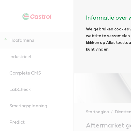
Informatie over 
We gebruiken cookies v
website te verzamelen e
Hoofdmenu
klikken op Alles toest
kunt vinden.
Industrieel
Complete CMS
LabCheck
Smeringsplanning
Startpagina
Dienste
Predict
Main
Aftermarket ge
Content