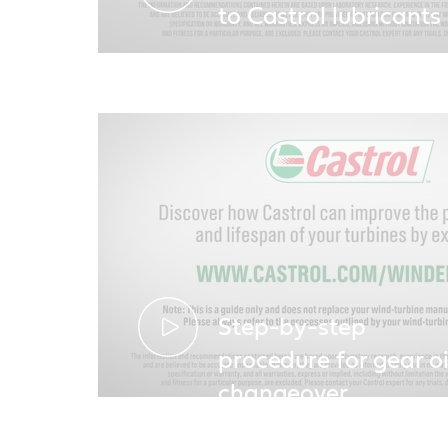
to Castrol lubricants
Step-by-step
procedure for gear oi
changeover