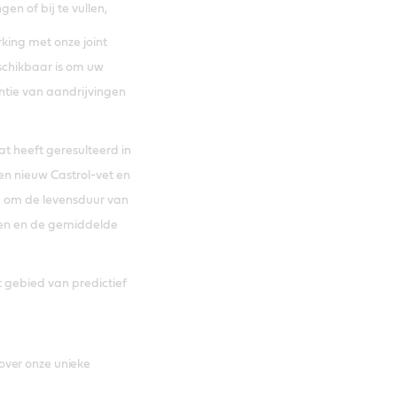
en of bij te vullen,
king met onze joint
eschikbaar is om uw
ntie van aandrijvingen
at heeft geresulteerd in
en nieuw Castrol-vet en
 om de levensduur van
eren en de gemiddelde
 gebied van predictief
over onze unieke