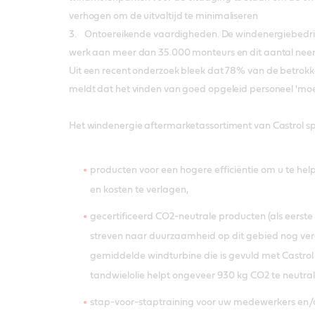
verhogen om de uitvaltijd te minimaliseren
3. Ontoereikende vaardigheden. De windenergiebedrij
werk aan meer dan 35.000 monteurs en dit aantal neem
Uit een recent onderzoek bleek dat 78% van de betrok
meldt dat het vinden van goed opgeleid personeel 'moeilij
Het windenergie aftermarketassortiment van Castrol spe
producten voor een hogere efficiëntie om u te he
en kosten te verlagen,
gecertificeerd CO2-neutrale producten (als eerste
streven naar duurzaamheid op dit gebied nog verd
gemiddelde windturbine die is gevuld met Castro
tandwielolie helpt ongeveer 930 kg CO2 te neutral
stap-voor-staptraining voor uw medewerkers en/