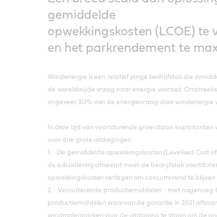
gemiddelde
opwekkingskosten (LCOE) te 
en het parkrendement te max
Windenergie is een relatief jonge bedrijfstak die inmid
de wereldwijde vraag naar energie voorziet. Omstreeks
ongeveer 30% van de energievraag door windenergie 
In deze tijd van voortdurende groei staan exploitante
voor drie grote uitdagingen:
1. De gemiddelde opwekkingskosten (Levelised Cost of
de subsidiëring afneemt moet de bedrijfstak voortdur
opwekkingskosten verlagen om concurrerend te blijven
2. Verouderende productiemiddelen - met nagenoeg
productiemiddelen waarvan de garantie in 2021 afloo
windmolenparken voor de uitdaging te staan om de o