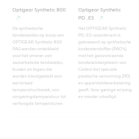
Optigear Synthetic 800
Optigear Synthetic
PD...ES
De synthetische 
Het OPTIGEAR Synthetic 
tandwieloliën op basis van 
PD...ES-assortiment is 
OPTIGEAR Synthetic 800 
gebaseerd op synthetische 
PAG werden ontwikkeld 
koolwaterstoffen (PAO’s) 
voor het smeren van 
met het geavanceerde 
zwaarbelaste tandwielen, 
tandwieloliesysteem van 
bussen en lagers die 
Castrol dat speciale 
worden blootgesteld aan 
plastische vervorming (PD) 
een breed 
en oppervlakteverbetering 
temperatuurbereik, van 
geeft. Voor geringe wrijving 
omgevingstemperatuur tot 
en minder uitvaltijd.
verhoogde temperaturen. 
Alpha SP
Alpha SP
Alphasyn EP
Optigear Synthetic CT
Alpha SP
Alphasyn EP
Alphasyn EP
Optigear BM
Optigear Synthetic X
Alphasyn EP
Kwalitatief hoogwaardige 
Deze kwalitatief 
Alphasyn EP is een 
Kwalitatief hoogwaardige 
Alphasyn EP is een 
Alphasyn EP is een 
Bevat Microflux Trans 
Alphasyn EP is een 