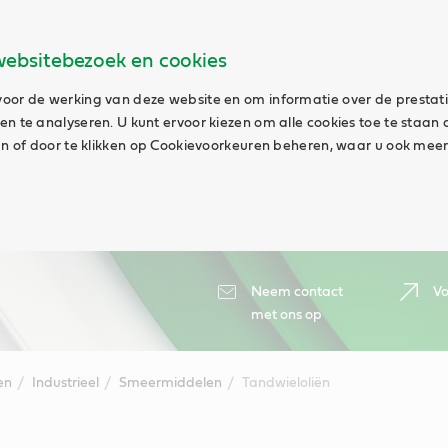
websitebezoek en cookies
oor de werking van deze website en om informatie over de prestat
n te analyseren. U kunt ervoor kiezen om alle cookies toe te staan 
aan of door te klikken op Cookievoorkeuren beheren, waar u ook meer
Neem contact
Vo
met ons op
en
Industrieel
Smeermiddelen
Tandwieloliën