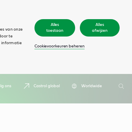
Alles
Alles
ies van onze
toestaan
afwijzen
door te
 informatie
Cookievoorkeuren beheren
Zoeken
lg ons
Castrol global
Worldwide
Zoek