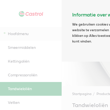
Informatie over 
We gebruiken cookies v
website te verzamelen e
Hoofdmenu
klikken op Alles toest
kunt vinden.
Smeermiddelen
Kettingoliën
Compressoroliën
Tandwieloliën
Startpagina
Product
Vetten
Main
Tandwieloliën
Content