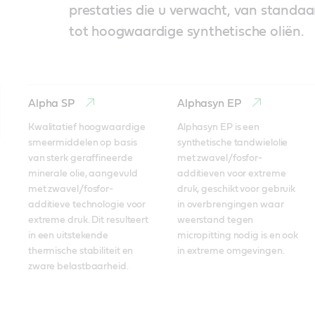
prestaties die u verwacht, van standaa
tot hoogwaardige synthetische oliën.
Alpha SP
Alphasyn EP
Kwalitatief hoogwaardige 
Alphasyn EP is een 
smeermiddelen op basis 
synthetische tandwielolie 
van sterk geraffineerde 
met zwavel/fosfor-
minerale olie, aangevuld 
additieven voor extreme 
met zwavel/fosfor-
druk, geschikt voor gebruik 
additieve technologie voor 
in overbrengingen waar 
extreme druk. Dit resulteert 
weerstand tegen 
in een uitstekende 
micropitting nodig is en ook 
thermische stabiliteit en 
in extreme omgevingen.
zware belastbaarheid.