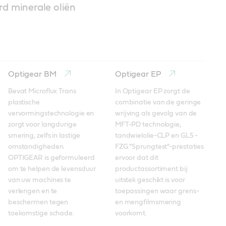
rd minerale oliën
Optigear BM
Optigear EP
Bevat Microflux Trans 
In Optigear EP zorgt de 
plastische 
combinatie van de geringe 
vervormingstechnologie en 
wrijving als gevolg van de 
zorgt voor langdurige 
MFT-PD technologie, 
smering, zelfs in lastige 
tandwielolie-CLP en GL5 - 
omstandigheden. 
FZG "Sprungtest"-prestaties 
OPTIGEAR is geformuleerd 
ervoor dat dit 
om te helpen de levensduur 
productassortiment bij 
van uw machines te 
uitstek geschikt is voor 
verlengen en te 
toepassingen waar grens- 
beschermen tegen 
en mengfilmsmering 
toekomstige schade.
voorkomt. 