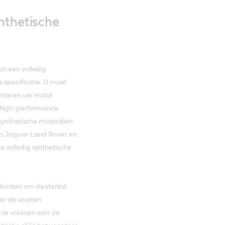
nthetische
an een volledig
 specificatie. U moet
ntie en uw motor
e high-performance
synthetische motoroliën.
n, Jaguar Land Rover en
 volledig synthetische
kanten om de sterkst
oor de soorten
t ze voldoen aan de