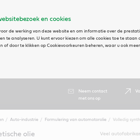
websitebezoek en cookies
oor de werking van deze website en om informatie over de prestat
n te analyseren. U kunt ervoor kiezen om alle cookies toe te staan 
aan of door te klikken op Cookievoorkeuren beheren, waar u ook meer
Neem contact
Vo
met ons op
en
Auto-industrie
Formulering van automotorolie
Volledig synt
tische olie
Veel autofabrikan