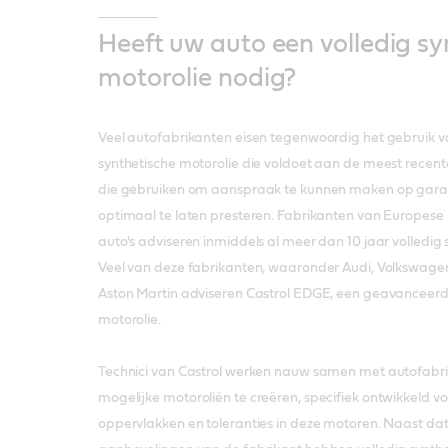
Heeft uw auto een volledig sy
motorolie nodig?
Veel autofabrikanten eisen tegenwoordig het gebruik v
synthetische motorolie die voldoet aan de meest recente
die gebruiken om aanspraak te kunnen maken op gara
optimaal te laten presteren. Fabrikanten van Europes
auto's adviseren inmiddels al meer dan 10 jaar volledig 
Veel van deze fabrikanten, waaronder Audi, Volkswage
Aston Martin adviseren Castrol EDGE, een geavanceerde
motorolie.
Technici van Castrol werken nauw samen met autofabri
mogelijke motoroliën te creëren, specifiek ontwikkeld v
oppervlakken en toleranties in deze motoren. Naast da