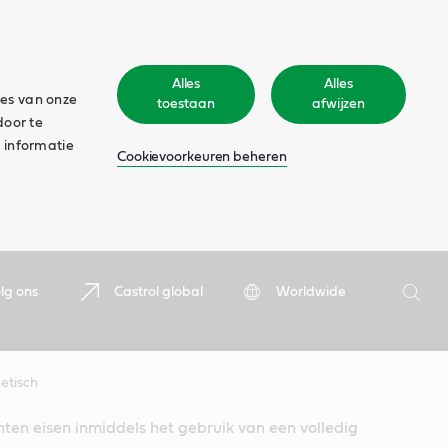
Alles
Alles
ies van onze
toestaan
afwijzen
door te
 informatie
Cookievoorkeuren beheren
Zoeken
lg ons
Castrol global
Worldwide
Zoek
hetisch
ten eisen inmiddels het gebruik van een volledig