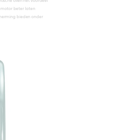
ische oliën het voordeel
e motor beter laten
cherming bieden onder