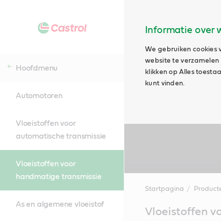
Informatie over 
We gebruiken cookies v
website te verzamelen e
Hoofdmenu
klikken op Alles toest
kunt vinden.
Automotoren
Vloeistoffen voor
automatische transmissie
Vloeistoffen voor
handmatige transmissie
Startpagina
Product
As en algemene vloeistof
Main
Vloeistoffen 
Content