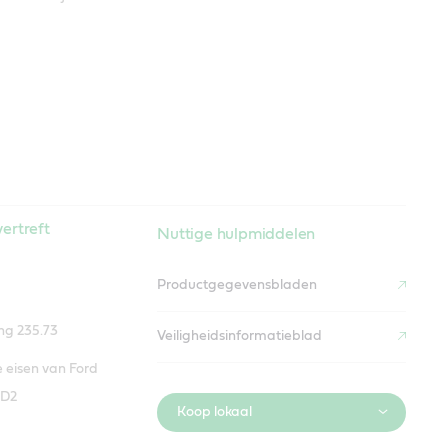
ertreft
Nuttige hulpmiddelen
Productgegevensbladen
g 235.73
Veiligheidsinformatieblad
 eisen van Ford
D2
Koop lokaal