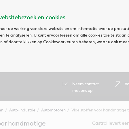
websitebezoek en cookies
oor de werking van deze website en om informatie over de prestat
n te analyseren. U kunt ervoor kiezen om alle cookies toe te staan 
aan of door te klikken op Cookievoorkeuren beheren, waar u ook meer
Neem contact
Vo
met ons op
en
Auto-industrie
Automotoren
Vloeistoffen voor handmatige t
voor handmatige
Castrol levert ee