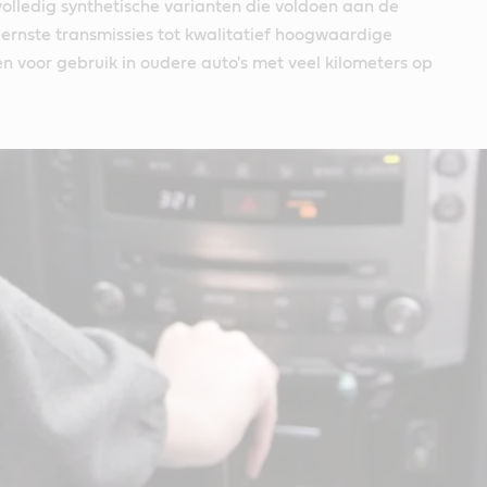
volledig synthetische varianten die voldoen aan de
ernste transmissies tot kwalitatief hoogwaardige
n voor gebruik in oudere auto's met veel kilometers op