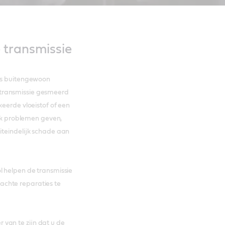
 transmissie
 is buitengewoon
 transmissie gesmeerd
keerde vloeistof of een
lijk problemen geven,
uiteindelijk schade aan
l helpen de transmissie
chte reparaties te
van te zijn dat u de