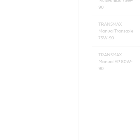
Multivehicle 75W-
90
TRANSMAX
Manual Transaxle
75W-90
TRANSMAX
Manual EP 80W-
90