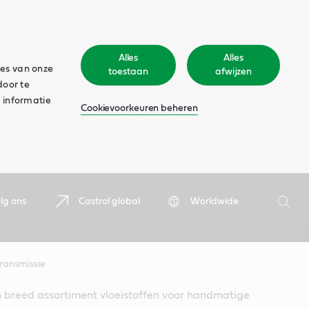
Alles
Alles
ies van onze
toestaan
afwijzen
door te
 informatie
Cookievoorkeuren beheren
Zoeken
lg ons
Castrol global
Worldwide
Zoek
ransmissie
n breed assortiment vloeistoffen voor handmatige