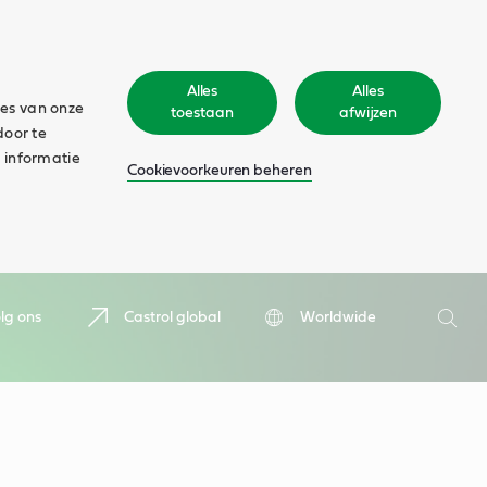
Alles
Alles
ies van onze
toestaan
afwijzen
door te
 informatie
Cookievoorkeuren beheren
Zoeken
lg ons
Castrol global
Worldwide
Zoek