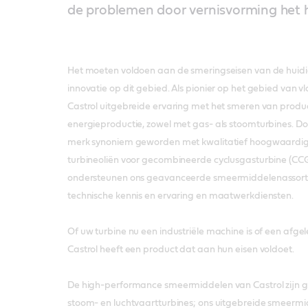
de problemen door vernisvorming het 
Het moeten voldoen aan de smeringseisen van de huidig
innovatie op dit gebied. Als pionier op het gebied van v
Castrol uitgebreide ervaring met het smeren van product
energieproductie, zowel met gas- als stoomturbines. Doo
merk synoniem geworden met kwalitatief hoogwaardi
turbineoliën voor gecombineerde cyclusgasturbine (C
ondersteunen ons geavanceerde smeermiddelenassort
technische kennis en ervaring en maatwerkdiensten.
Of uw turbine nu een industriële machine is of een afgel
Castrol heeft een product dat aan hun eisen voldoet.
De high-performance smeermiddelen van Castrol zijn ge
stoom- en luchtvaartturbines; ons uitgebreide smeerm