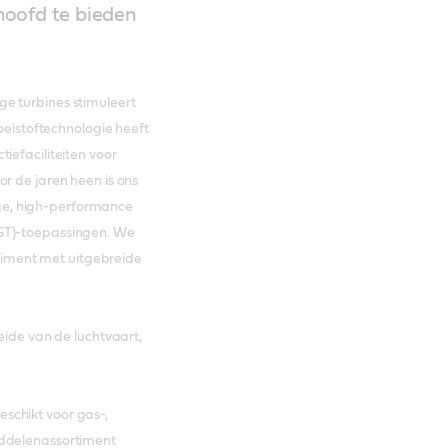
hoofd te bieden
e turbines stimuleert
loeistoftechnologie heeft
iefaciliteiten voor
r de jaren heen is ons
ge, high-performance
CGT)-toepassingen. We
iment met uitgebreide
eide van de luchtvaart,
schikt voor gas-,
iddelenassortiment