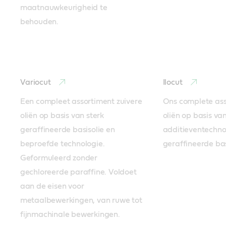
maatnauwkeurigheid te 
behouden.

Variocut
Ilocut
Een compleet assortiment zuivere 
Ons complete asso
oliën op basis van sterk 
oliën op basis va
geraffineerde basisolie en 
additieventechnol
beproefde technologie. 
geraffineerde bas
Geformuleerd zonder 
gechloreerde paraffine. Voldoet 
aan de eisen voor 
metaalbewerkingen, van ruwe tot 
fijnmachinale bewerkingen.