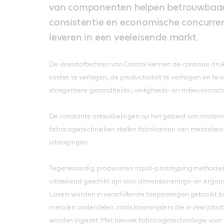
van componenten helpen betrouwbaar
consistentie en economische concurren
leveren in een veeleisende markt.
De vloeistoftechnici van Castrol kennen de continue d
kosten te verlagen, de productiviteit te verhogen en te
stringentere gezondheids-, veiligheids- en milieuvoorschr
De constante ontwikkelingen op het gebied van materi
fabricagetechnieken stellen fabrikanten van metaalwa
uitdagingen.
Tegenwoordig produceren rapid-prototypingmethodes 
uitstekend geschikt zijn voor dimensionerings- en erg
Lasers worden in verschillende toepassingen gebruikt b
metalen onderdelen, zoals lasersnijders die in veel pla
worden ingezet. Met nieuwe fabricagetechnologie voor