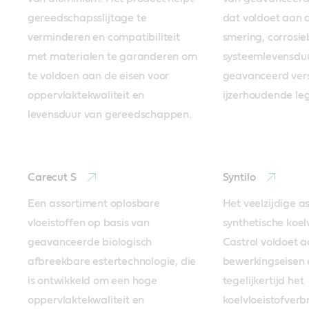
gereedschapsslijtage te 
dat voldoet aan d
verminderen en compatibiliteit 
smering, corrosie
met materialen te garanderen om 
systeemlevensduur
te voldoen aan de eisen voor 
geavanceerd ver
oppervlaktekwaliteit en 
ijzerhoudende le
levensduur van gereedschappen.
Carecut S
Syntilo
Een assortiment oplosbare 
Het veelzijdige as
vloeistoffen op basis van 
synthetische koelv
geavanceerde biologisch 
Castrol voldoet a
afbreekbare estertechnologie, die 
bewerkingseisen 
is ontwikkeld om een hoge 
tegelijkertijd het 
oppervlaktekwaliteit en 
koelvloeistofverbr