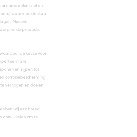
oor onderdelen snel en
ceerd, waarmee de stap
slagen. Nieuwe
ntwerp en de productie
 waardoor de keuze voor
xpertise in alle
panen en slijpen tot
en corrosiebescherming.
t te verhogen en doelen
hebben wij een breed
n ontwikkelen om te