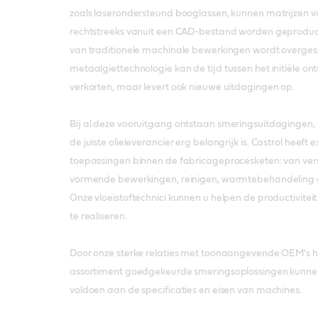
zoals laserondersteund booglassen, kunnen matrijzen v
rechtstreeks vanuit een CAD-bestand worden geprodu
van traditionele machinale bewerkingen wordt overge
metaalgiettechnologie kan de tijd tussen het initiële o
verkorten, maar levert ook nieuwe uitdagingen op.
Bij al deze vooruitgang ontstaan smeringsuitdagingen,
de juiste olieleverancier erg belangrijk is. Castrol heeft e
toepassingen binnen de fabricageprocesketen: van vers
vormende bewerkingen, reinigen, warmtebehandeling 
Onze vloeistoftechnici kunnen u helpen de productivitei
te realiseren.
Door onze sterke relaties met toonaangevende OEM's 
assortiment goedgekeurde smeringsoplossingen kunne
voldoen aan de specificaties en eisen van machines.