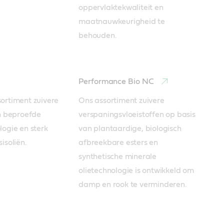
oppervlaktekwaliteit en 
maatnauwkeurigheid te 
behouden. 
Performance Bio NC
rtiment zuivere 
Ons assortiment zuivere 
n beproefde 
verspaningsvloeistoffen op basis 
ogie en sterk 
van plantaardige, biologisch 
isoliën.
afbreekbare esters en 
synthetische minerale 
olietechnologie is ontwikkeld om 
damp en rook te verminderen. 