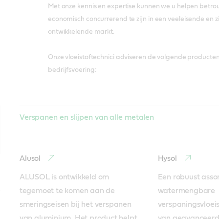
Met onze kennis en expertise kunnen we u helpen betro
economisch concurrerend te zijn in een veeleisende en 
ontwikkelende markt.
Onze vloeistoftechnici adviseren de volgende producte
bedrijfsvoering:
Verspanen en slijpen van alle metalen
Alusol
Hysol
ALUSOL is ontwikkeld om 
Een robuust assor
tegemoet te komen aan de 
watermengbare 
smeringseisen bij het verspanen 
verspaningsvloeis
van aluminium. Het product helpt 
van geavanceerde