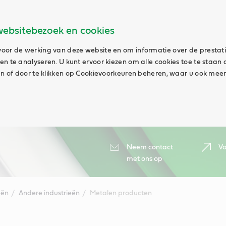
websitebezoek en cookies
oor de werking van deze website en om informatie over de prestat
n te analyseren. U kunt ervoor kiezen om alle cookies toe te staan 
aan of door te klikken op Cookievoorkeuren beheren, waar u ook meer
Neem contact
Vo
met ons op
eën
Andere industrieën
Metalen producten