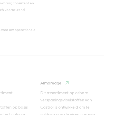
uwbaar, consistent en
zich voortdurend
n voor uw operationele
Almaredge
timent 
Dit assortiment oplosbare 
verspaningsvloeistoffen van 
toffen op basis 
Castrol is ontwikkeld om te 
 technologie 
voldoen aan de eisen van een 