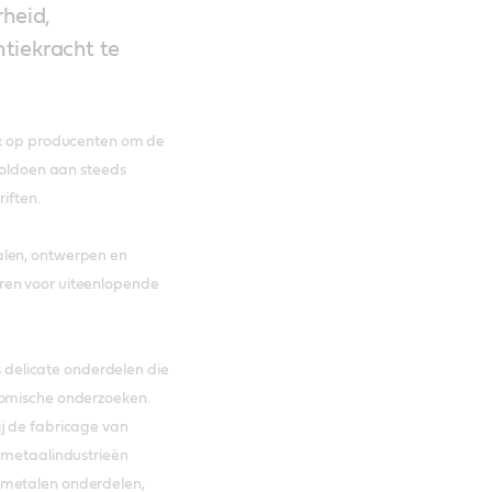
heid,
tiekracht te
ruk op producenten om de
 voldoen aan steeds
iften.
alen, ontwerpen en
ren voor uiteenlopende
delicate onderdelen die
onomische onderzoeken.
ij de fabricage van
atmetaalindustrieën
 metalen onderdelen,