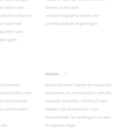
e eisen van 
breed scala aan 
bescherming en 
verspaningsprocessen van 
 voor het 
ijzerhoudende legeringen.
spanen van 
geringen.
Honilo
sortiment 
Geschikt voor honen en superfijn 
loeistoffen van 
afwerken en compatibel met de 
an machinale 
meeste metalen. HONILO kan 
en vermindert 
helpen de levensduur van 
hoonstenen te verlengen en een 
uik.
hoogwaardige 