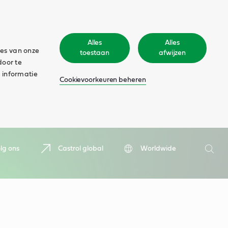
Alles
Alles
ies van onze
toestaan
afwijzen
door te
 informatie
Cookievoorkeuren beheren
Zoeken
lg ons
Castrol global
Worldwide
Zoek