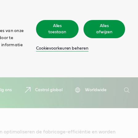
Alles
Alles
ies van onze
toestaan
afwijzen
door te
 informatie
Cookievoorkeuren beheren
Zoeken
lg ons
Castrol global
Worldwide
Zoek
n optimaliseren de fabricage-efficiëntie en worden