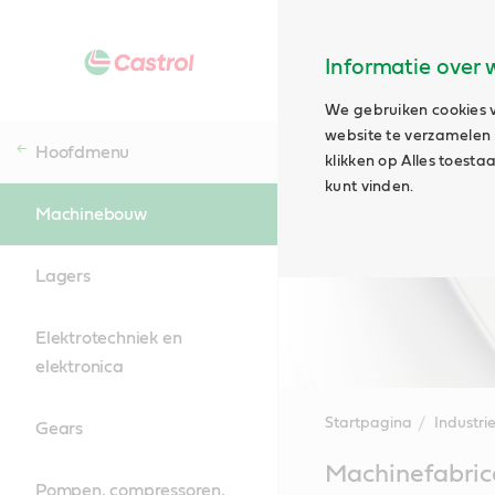
Informatie over 
We gebruiken cookies v
website te verzamelen e
Hoofdmenu
klikken op Alles toest
kunt vinden.
Machinebouw
Lagers
Elektrotechniek en
elektronica
Startpagina
Industri
Gears
Main
Machinefabri
Content
Pompen, compressoren,