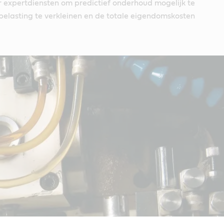
expertdiensten om predictief onderhoud mogelijk te
belasting te verkleinen en de totale eigendomskosten