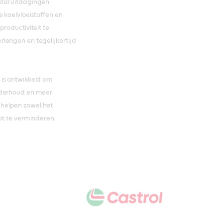
tal uitdagingen
 koelvloeistoffen en
roductiviteit te
lengen en tegelijkertijd
 is ontwikkeld om
nderhoud en meer
helpen zowel het
ot te verminderen.