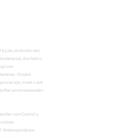
l bij de productie van
kostenpost, dus hebt u
ijd van
rbeteren. Omdat
roces zijn, moet u ook
stoffen en tandwieloliën
ensten van Castrol u
e totale
k? Wateroplosbare