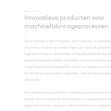
Innovatieve producten voor
machinefabricageprocessen
De prestaties in alle processen optimaliseren, is essentiee
machines. Machinale bewerkingen zijn vaak de grootste 
high-performance vloeistoffen nodig die zowel de standt
gereedschappen kunnen verlengen als de afwerking ve
metaalbewerkingsvloeistoffen maar een aspect van het p
de efficiëntie van andere aspecten, zoals reinigingsvloei
vergroten.
Het goede nieuws is dat de innovatieve producten en di
helpen de efficiëntie te optimaliseren en tegelijkertijd d
eigendomskosten verlagen. Wat betekent dat werkelij