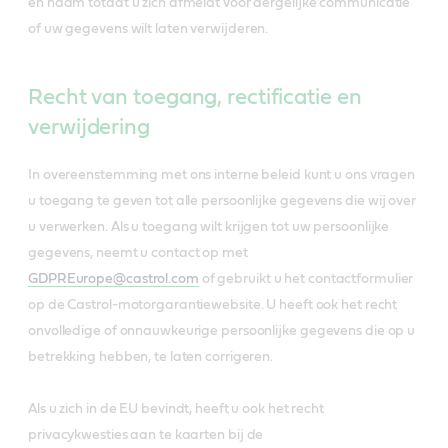
en naam totdat u zich afmeldt voor dergelijke communicatie
of uw gegevens wilt laten verwijderen.
Recht van toegang, rectificatie en
verwijdering
In overeenstemming met ons interne beleid kunt u ons vragen
u toegang te geven tot alle persoonlijke gegevens die wij over
u verwerken. Als u toegang wilt krijgen tot uw persoonlijke
gegevens, neemt u contact op met
GDPREurope@castrol.com
of gebruikt u het contactformulier
op de Castrol-motorgarantiewebsite. U heeft ook het recht
onvolledige of onnauwkeurige persoonlijke gegevens die op u
betrekking hebben, te laten corrigeren.
Als u zich in de EU bevindt, heeft u ook het recht
privacykwesties aan te kaarten bij de