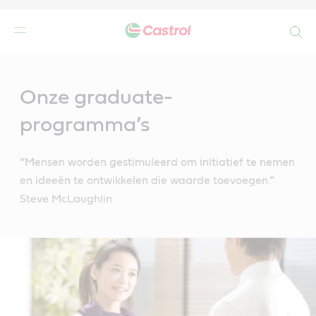
Search
Main
Content
Onze graduate-
programma’s
“Mensen worden gestimuleerd om initiatief te nemen
en ideeën te ontwikkelen die waarde toevoegen.”
Steve McLaughlin