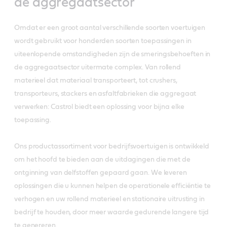
de aggregaatsector
Omdat er een groot aantal verschillende soorten voertuigen
wordt gebruikt voor honderden soorten toepassingen in
uiteenlopende omstandigheden zijn de smeringsbehoeften in
de aggregaatsector uitermate complex. Van rollend
materieel dat materiaal transporteert, tot crushers,
transporteurs, stackers en asfaltfabrieken die aggregaat
verwerken: Castrol biedt een oplossing voor bijna elke
toepassing.
Ons productassortiment voor bedrijfsvoertuigen is ontwikkeld
om het hoofd te bieden aan de uitdagingen die met de
ontginning van delfstoffen gepaard gaan. We leveren
oplossingen die u kunnen helpen de operationele efficiëntie te
verhogen en uw rollend materieel en stationaire uitrusting in
bedrijf te houden, door meer waarde gedurende langere tijd
te genereren.