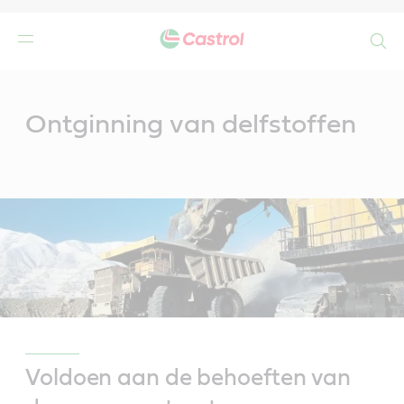
Search
Main
Content
Ontginning van delfstoffen
Voldoen aan de behoeften van