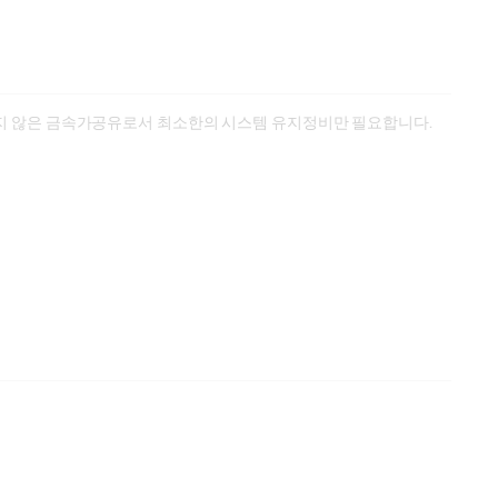
하지 않은 금속가공유로서 최소한의 시스템 유지정비만 필요합니다.
etic 금속가공유로서 장기간의 유제 수명 및 우수한 알루미늄 합금과
소 금속가공유로서 장기간의 유제 수명을 자랑합니다.