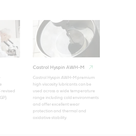
Castrol Hyspin AWH-M
-
Castrol Hyspin AWH-M premium 
 
high viscosity lubricants can be 
 revised 
used across a wide temperature 
GP).
range including cold environments 
and offer excellent wear 
protection and thermal and 
oxidative stability.