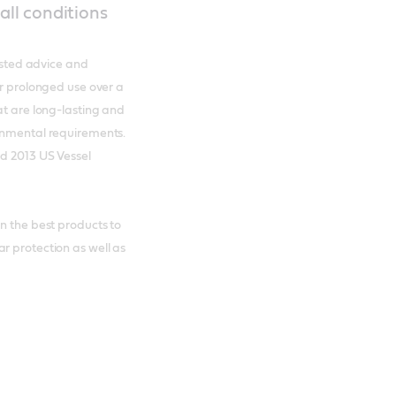
all conditions
rusted advice and
er prolonged use over a
at are long-lasting and
ronmental requirements.
ed 2013 US Vessel
n the best products to
r protection as well as