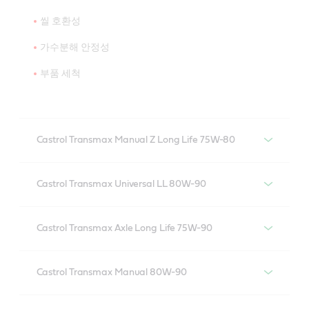
씰 호환성
가수분해 안정성
부품 세척
Castrol Transmax Manual Z Long Life 75W-80
CASTROL Transmax Manual Z Long Life 75W-
80
Castrol Transmax Universal LL 80W-90
CASTROL Transmax Universal LL 80W-90
Castrol Transmax Axle Long Life 75W-90
CASTROL Transmax Axle Long Life 75W-90
Castrol Transmax Manual 80W-90
CASTROL Transmax Manual80W-90