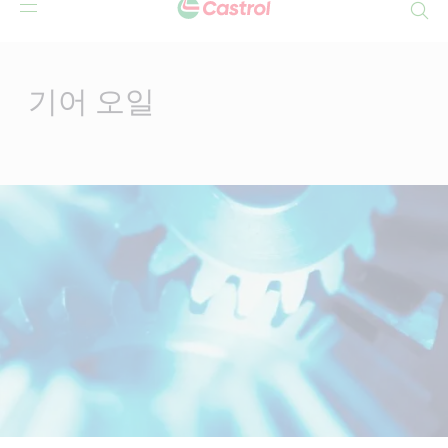
Search
Main
Content
기어 오일