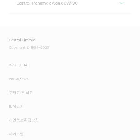
Castrol Transmax Axle 80W-90
CASTROL Transmax Axle 80W-90
Castrol Limited
Copyright © 1999–2026
BP GLOBAL
MSDS/PDS
Castrol Transmax Manual 80W-90은 API GL-4 성능이
쿠키 기본 설정
필요한 응용 분야에 사용할 수 있습니다.
법적고지
Castrol Transmax Axle 80W-90은 API GL-5 오일이 필
다음 산업 표준 충족 또는 초과 충족:
요한 차축, 트랜스 액슬 또는 차동 장치에 권장하는 멀티
개인정보취급방침
그레이드 기어 오일입니다.
미국석유협회(API) GL-4
Castrol Transmax Manual Z Long Life 75W-80은 ZF 교
사이트맵