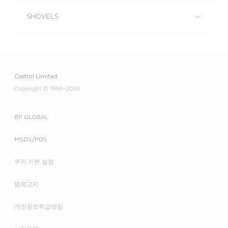
DRAGLINE
SHOVELS
SHOVELS
Our liquid engineers recommend the following
products for the various application points on your
draglines.
Castrol Limited
Copyright © 1999–2026
Our liquid engineers recommend the following
Open gear compounds
products for the various application points on your
shovels.
BP GLOBAL
Lubricants that deliver exceptional film retention
MSDS/PDS
on exposed gear teeth operating at slower
Open gear compounds
speeds
쿠키 기본 설정
Powerful adhesive properties to resist fling off –
Lubricants that deliver exceptional film retention
법적고지
a challenge even at moderate speeds, whether
on exposed gear teeth operating at slower
gears mesh vertically or horizontally
개인정보취급방침
speeds
Good pumpability and resistant to plugging
Powerful adhesive properties to resist fling off –