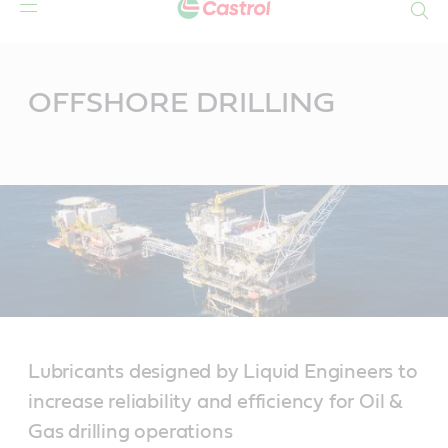
Search
Main
Content
OFFSHORE DRILLING
Lubricants designed by Liquid Engineers to
increase reliability and efficiency for Oil &
Gas drilling operations