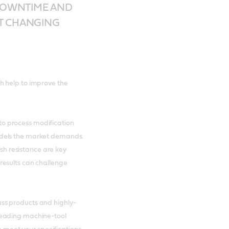
 DOWNTIME AND
T CHANGING
ch help to improve the
to process modification
models the market demands.
sh resistance are key
 results can challenge
ass products and highly-
 leading machine-tool