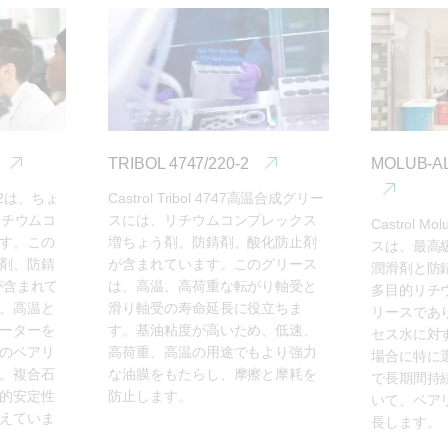
TRIBOL 4747/220-2
MOLUB-AL
1002は、ちょ
Castrol Tribol 4747高温合成グリー
リチウムコ
スには、リチウムコンプレックス
Castrol Mo
す。この
増ちょう剤、防錆剤、酸化防止剤
スは、最高
剤、防錆
が含まれています。このグリース
潤滑剤と防
が含まれて
は、高温、高荷重な転がり軸受と
多目的リチ
、高温と
滑り軸受の寿命延長に役立ちま
リースであ
ーターを
す。基油粘度が高いため、低速、
セス水に対
のベアリ
高荷重、高温の用途でもより強力
場合に特に
。複合石
な油膜をもたらし、摩擦と摩耗を
で長期間持
的安定性
防止します。
いて、ベア
えていま
長します。