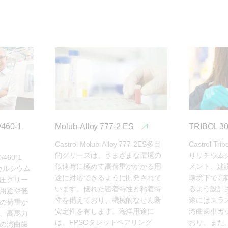
460-1
Molub-Alloy 777-2 ES
TRIBOL 30
Castrol Molub-Alloy 777-2ES多目
Castrol Tr
的グリースは、さまざまな環境の
りリチウム
/460-1 
低速時に極めて高荷重がかかる用
メント、建
カルシウム
途に対応できるように開発されて
環境下で高
圧グリー
います。優れた密着特性と粘着特
るよう設計
用途や低
性を備えており、機械的なせん断
途にはスラ
の荷重が
安定性を有します。海洋用途に
湾曲歯車カ
、高馬力
は、FPSOタレットベアリング
おり、また
の湾曲歯