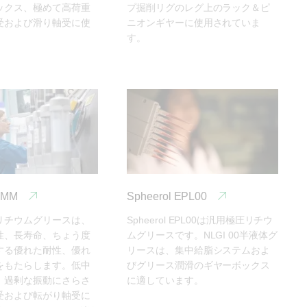
ックス、極めて高荷重
プ掘削リグのレグ上のラック＆ピ
受および滑り軸受に使
ニオンギヤーに使用されていま
。
す。
 LMM
Spheerol EPL00
リチウムグリースは、
Spheerol EPL00は汎用極圧リチウ
性、長寿命、ちょう度
ムグリースです。NLGI 00半液体グ
する優れた耐性、優れ
リースは、集中給脂システムおよ
をもたらします。低中
びグリース潤滑のギヤーボックス
、過剰な振動にさらさ
に適しています。
受および転がり軸受に