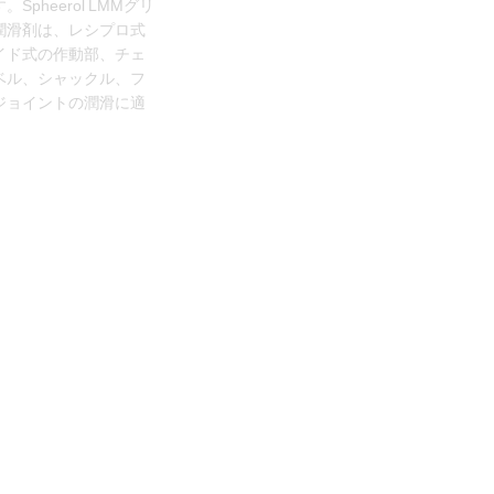
Spheerol LMMグリ
潤滑剤は、レシプロ式
イド式の作動部、チェ
ベル、シャックル、フ
ジョイントの潤滑に適