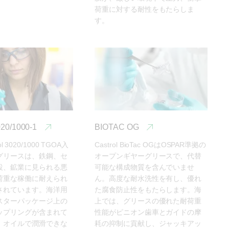
荷重に対する耐性をもたらしま
す。
20/1000-1
BIOTAC OG
ibol 3020/1000 TGOA入
Castrol BioTac OGはOSPAR準拠の
グリースは、鉄鋼、セ
オープンギヤーグリースで、代替
設、鉱業に見られる悪
可能な構成物質を含んでいませ
荷重な稼働に耐えられ
ん。高度な耐水洗性を有し、優れ
されています。海洋用
た腐食防止性をもたらします。海
スターパッケージ上の
上では、グリースの優れた耐荷重
ップリングが含まれて
性能がピニオン歯車とガイドの摩
、オイルで潤滑できな
耗の抑制に貢献し、ジャッキアッ