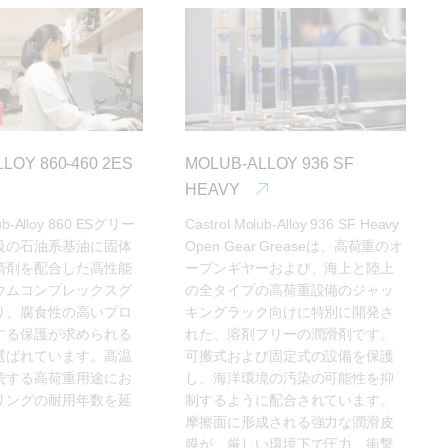
LOY 860-460 2ES
MOLUB-ALLOY 936 SF
HEAVY
lub-Alloy 860 ESグリー
Castrol Molub-Alloy 936 SF Heavy 
級の石油系基油に固体
Open Gear Greaseは、高荷重のオ
錆剤を配合した高性能
ープンギヤーおよび、海上と陸上
ウムコンプレックスグ
の全タイプの高荷重設備のジャッ
り、腐食性の高いプロ
キングラック向けに特別に開発さ
する保護が求められる
れた、溶剤フリーの潤滑剤です。
選ばれています。高温
可搬式および固定式の設備を保護
続する高荷重用途にお
し、海洋環境の汚染の可能性を抑
リングの耐用年数を延
制するように配合されています。
摩擦面に形成される強力な潤滑皮
膜が、厳しい環境下で圧力、衝撃