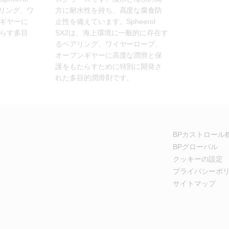
アリング、ワ
方に耐水性を持ち、高度な腐食防
ギヤーに
止性を備えています。Spheerol 
らす多目
SX2は、海上環境に一般的に存在す
るベアリング、ワイヤーロープ、
オープンギヤーに高度な潤滑と保
護をもたらすために特別に開発さ
れた多目的潤滑剤です。
BPカストロール
BPグローバル
クッキーの設定
プライバシーポ
サイトマップ