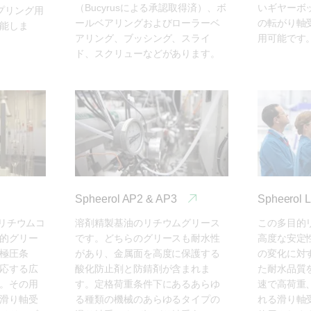
（Bucyrusによる承認取得済）、ボ
いギヤーボ
カップリング用
ールベアリングおよびローラーベ
の転がり軸
能しま
アリング、ブッシング、スライ
用可能です
ド、スクリューなどがあります。
Spheerol AP2 & AP3
Spheerol
o.2 リチウムコ
溶剤精製基油のリチウムグリース
この多目的
的グリー
です。どちらのグリースも耐水性
高度な安定
極圧条
があり、金属面を高度に保護する
の変化に対
応する広
酸化防止剤と防錆剤が含まれま
た耐水品質
。その用
す。定格荷重条件下にあるあらゆ
速で高荷重
滑り軸受
る種類の機械のあらゆるタイプの
れる滑り軸