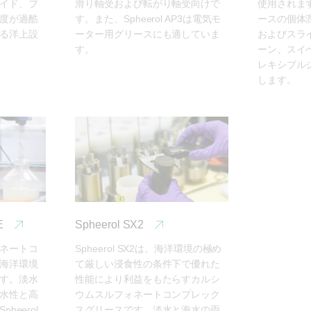
イド、ブ
滑り軸受および転がり軸受向けで
使用されます。
度が過酷
す。また、Spheerol AP3は電気モ
ースの個体
る洋上設
ーター用グリースにも適していま
およびスラ
す。
ーン、スイ
レキシブル
します。
GE
Spheerol SX2
ネートコ
Spheerol SX2は、海洋環境の極め
海洋環境
て厳しい浸食性の条件下で優れた
す。淡水
性能により利益をもたらすカルシ
水性と高
ウムスルフォネートコンプレック
eerol 
スグリースです。淡水と海水の両