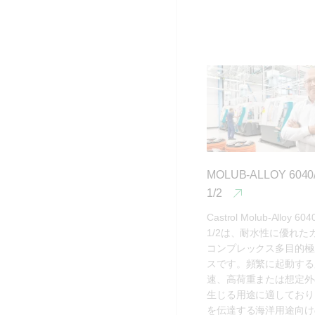
MOLUB-ALLOY 6040/
1/2
Castrol Molub-Alloy 6040
1/2は、耐水性に優れた
コンプレックス多目的極
スです。頻繁に起動する
速、高荷重または想定外
生じる用途に適しており
を伝達する海洋用途向け