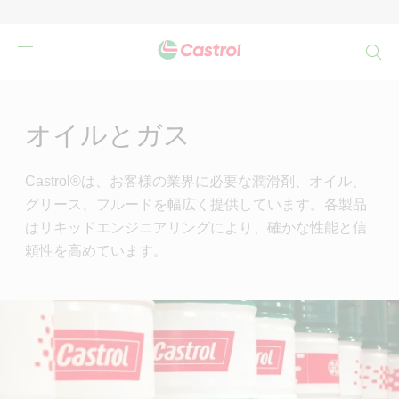
検
索
Main
Content
オイルとガス
Castrol®は、お客様の業界に必要な潤滑剤、オイル、
グリース、フルードを幅広く提供しています。各製品
はリキッドエンジニアリングにより、確かな性能と信
頼性を高めています。