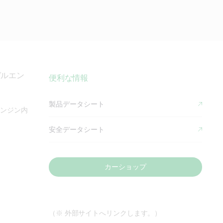
ゼルエン
便利な情報
製品データシート
エンジン内
安全データシート
カーショップ
（※ 外部サイトへリンクします。）