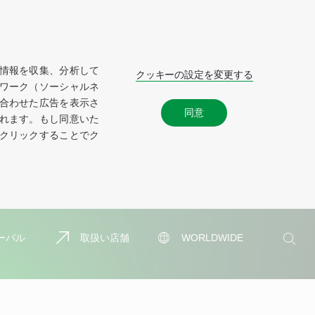
情報を収集、分析して
クッキーの設定を変更する
ワーク（ソーシャルネ
合わせた広告を表示さ
同意
れます。もし同意いた
クリックすることでク
検
ーバル
取扱い店舗
WORLDWIDE
索
検
索