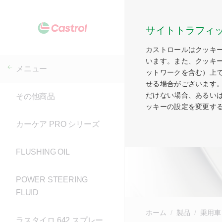
サイトトラフィ
カストロールはクッキ
います。また、クッキ
メニュー
ットワークを含む）上
せる場合がございます
だけない場合、あるい
その他商品
ッキーの設定を変更す
カーケア PRO シリーズ
FLUSHING OIL
POWER STEERING
FLUID
ホーム
製品
乗用車
ラスタイロ 642 スプレー