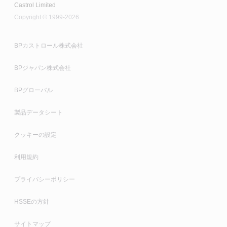
推奨製品
Castrol Limited
Hysol
工程間の保管および輸送中の防錆性の向上
Copyright © 1999-2026
Techniclean
推奨製品
Syntilo
BPカストロール株式会社
推奨製品
Alpha SP
Iloform
BPジャパン株式会社
Rustilo
Alphasyn EP
Variocut
BPグローバル
Optigear BM
製品データシート
Optigear Synthetic PD
クッキーの設定
利用規約
Molub-Alloy 6040
プライバシーポリシー
Molub-Alloy 860 ES
HSSEの方針
Optipit
サイトマップ