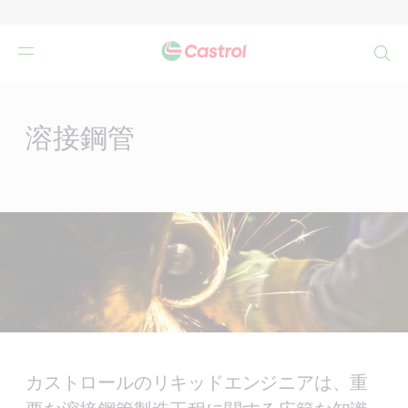
検
索
Main
Content
溶接鋼管
カストロールのリキッドエンジニアは、重