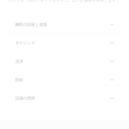
鋼管の圧延と成形
サイジング
鋼管の圧延と成形
洗浄
サイジング
防錆
圧延ロールと鋼板との間の潤滑と冷却および中間防錆
洗浄
設備の潤滑
鋼管を規定の長さに切断
推奨製品
防錆
深刻な汚れによる、後工程の不具合発生のリスク低減
Iloform
推奨製品
設備の潤滑