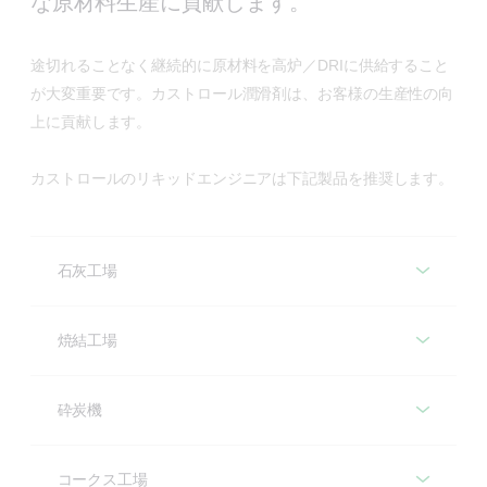
な原材料生産に貢献します。
途切れることなく継続的に原材料を高炉／DRIに供給すること
が大変重要です。カストロール潤滑剤は、お客様の生産性の向
上に貢献します。
カストロールのリキッドエンジニアは下記製品を推奨します。
石灰工場
推奨製品
焼結工場
推奨製品
オープンギヤー
砕炭機
Molub-Alloy 8031
推奨製品
ギヤードライブ
コークス工場