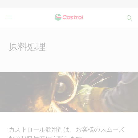
検
索
Main
Content
原料処理
カストロール潤滑剤は、お客様のスムーズ