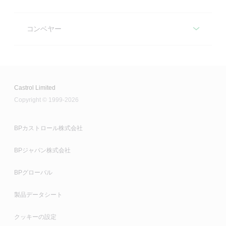
Optifluid 4 EP
Alpha SP
推奨製品
ギヤードライブ
コンベヤー
Alphasyn EP
Alpha SP
スラストベアリング
推奨製品
電気モーター
Optigear BM
Alphasyn EP
Alphasyn EP
Longtime PD 2
アイドラー
Castrol Limited
Optigear Synthetic PD
Optigear BM
Optigear Synthetic PD
Copyright © 1999-2026
Molub-Alloy BRB 572
Molub-Alloy 860 ES
Optigear Synthetic PD
Spheerol AP
BPカストロール株式会社
スクリーナーベアリング
Spheerol EPL
ドライブギヤー減速機
BPジャパン株式会社
Longtime PD 2
カップリング
Alphasyn EP
エアーコンプレッサー
BPグローバル
ベアリング
Molub-Alloy BRB 572
Molub-Alloy 860 ES
Optigear BM
Aircol
製品データシート
Molub-Alloy 860 ES
Spheerol EPL
Molub-Alloy 6040
Optigear Synthetic PD
クッキーの設定
Spheerol AP