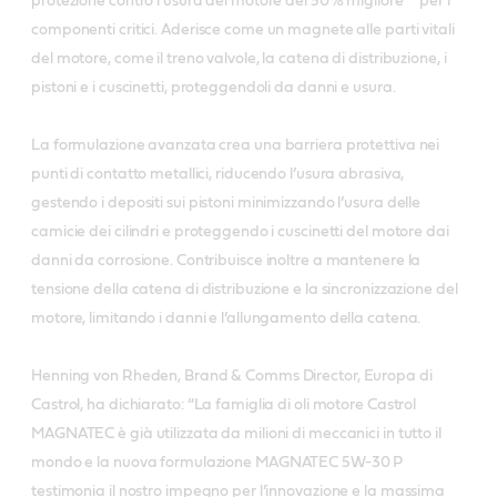
protezione contro l’usura del motore del 50% migliore** per i
componenti critici. Aderisce come un magnete alle parti vitali
del motore, come il treno valvole, la catena di distribuzione, i
pistoni e i cuscinetti, proteggendoli da danni e usura.
La formulazione avanzata crea una barriera protettiva nei
punti di contatto metallici, riducendo l’usura abrasiva,
gestendo i depositi sui pistoni minimizzando l’usura delle
camicie dei cilindri e proteggendo i cuscinetti del motore dai
danni da corrosione. Contribuisce inoltre a mantenere la
tensione della catena di distribuzione e la sincronizzazione del
motore, limitando i danni e l’allungamento della catena.
Henning von Rheden, Brand & Comms Director, Europa di
Castrol, ha dichiarato: “La famiglia di oli motore Castrol
MAGNATEC è già utilizzata da milioni di meccanici in tutto il
mondo e la nuova formulazione MAGNATEC 5W-30 P
testimonia il nostro impegno per l’innovazione e la massima