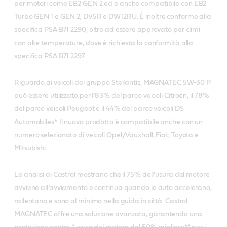
per motori come EB2 GEN 2 ed è anche compatibile con EB2
Turbo GEN 1 e GEN 2, DV5R e DW12RU. È inoltre conforme alla
specifica PSA B71 2290, oltre ad essere approvato per climi
con alte temperature, dove è richiesta la conformità alla
specifica PSA B71 2297.
Riguardo ai veicoli del gruppo Stellantis, MAGNATEC 5W-30 P
può essere utilizzato per l’83% del parco veicoli Citroën, il 78%
del parco veicoli Peugeot e il 44% del parco veicoli DS
Automobiles*. Il nuovo prodotto è compatibile anche con un
numero selezionato di veicoli Opel/Vauxhall, Fiat, Toyota e
Mitsubishi.
Le analisi di Castrol mostrano che il 75% dell’usura del motore
avviene all’avviamento e continua quando le auto accelerano,
rallentano e sono al minimo nella guida in città. Castrol
MAGNATEC offre una soluzione avanzata, garantendo una