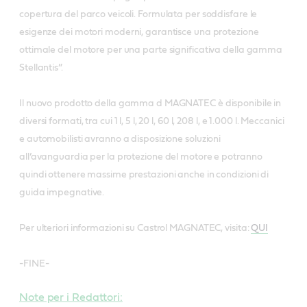
copertura del parco veicoli. Formulata per soddisfare le
esigenze dei motori moderni, garantisce una protezione
ottimale del motore per una parte significativa della gamma
Stellantis”.
Il nuovo prodotto della gamma d MAGNATEC è disponibile in
diversi formati, tra cui 1 l, 5 l, 20 l, 60 l, 208 l, e 1.000 l. Meccanici
e automobilisti avranno a disposizione soluzioni
all’avanguardia per la protezione del motore e potranno
quindi ottenere massime prestazioni anche in condizioni di
guida impegnative.
Per ulteriori informazioni su Castrol MAGNATEC, visita:
QUI
-FINE-
Note per i Redattori: