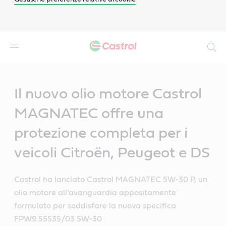
Search
Main
Content
Il nuovo olio motore Castrol
MAGNATEC offre una
protezione completa per i
veicoli Citroën, Peugeot e DS
Castrol ha lanciato Castrol MAGNATEC 5W-30 P, un
olio motore all’avanguardia appositamente
formulato per soddisfare la nuova specifica
FPW9.55535/03 5W-30