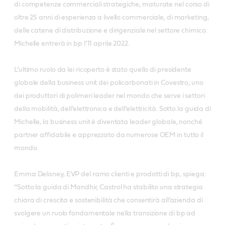
di competenze commerciali strategiche, maturate nel corso di
oltre 25 anni di esperienza a livello commerciale, di marketing,
delle catene di distribuzione e dirigenziale nel settore chimico.
Michelle entrerà in bp l’11 aprile 2022.
L’ultimo ruolo da lei ricoperto è stato quello di presidente
globale della business unit dei policarbonati in Covestro, uno
dei produttori di polimeri leader nel mondo che serve i settori
della mobilità, dell’elettronica e dell’elettricità. Sotto la guida di
Michelle, la business unit è diventata leader globale, nonché
partner affidabile e apprezzato da numerose OEM in tutto il
mondo.
Emma Delaney, EVP del ramo clienti e prodotti di bp, spiega:
“Sotto la guida di Mandhir, Castrol ha stabilito una strategia
chiara di crescita e sostenibilità che consentirà all’azienda di
svolgere un ruolo fondamentale nella transizione di bp ad