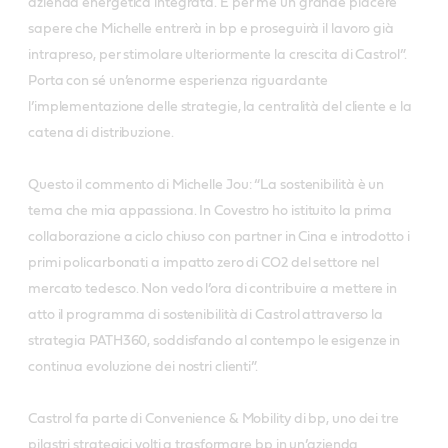
azienda energetica integrata. È per me un grande piacere
sapere che Michelle entrerà in bp e proseguirà il lavoro già
intrapreso, per stimolare ulteriormente la crescita di Castrol”.
Porta con sé un’enorme esperienza riguardante
l’implementazione delle strategie, la centralità del cliente e la
catena di distribuzione.
Questo il commento di Michelle Jou: “La sostenibilità è un
tema che mia appassiona. In Covestro ho istituito la prima
collaborazione a ciclo chiuso con partner in Cina e introdotto i
primi policarbonati a impatto zero di CO2 del settore nel
mercato tedesco. Non vedo l’ora di contribuire a mettere in
atto il programma di sostenibilità di Castrol attraverso la
strategia PATH360, soddisfando al contempo le esigenze in
continua evoluzione dei nostri clienti”.
Castrol fa parte di Convenience & Mobility di bp, uno dei tre
pilastri strategici volti a trasformare bp in un’azienda