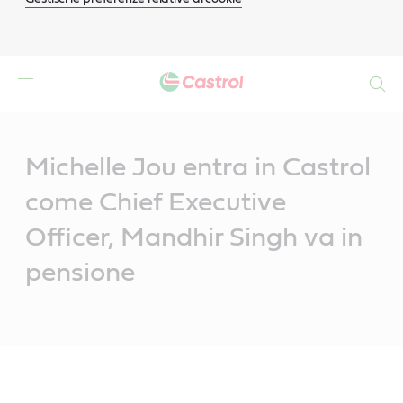
Search
Main
Content
Michelle Jou entra in Castrol
come Chief Executive
Officer, Mandhir Singh va in
pensione