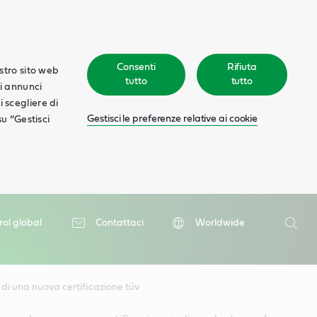
Consenti
Rifiuta
ostro sito web
tutto
tutto
ti annunci
oi scegliere di
Gestisci le preferenze relative ai cookie
su “Gestisci
Ricerca
rol global
Contattaci
Worldwide
Ricer
 di una nuova certificazione tüv