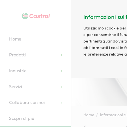
Informazioni sul t
Utilizziamo i cookie per
e per consentirne il fu
Home
pertinenti quando visiti i
abilitare tutti i cookie
le preferenze relative ai
Prodotti
Industrie
Servizi
Collabora con noi
Home
Informazioni su
Scopri di più
Main