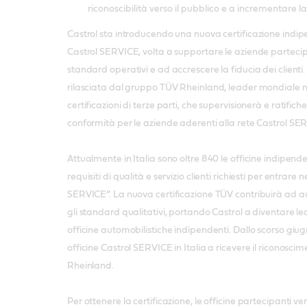
riconoscibilità verso il pubblico e a incrementare la 
Castrol sta introducendo una nuova certificazione indipe
Castrol SERVICE, volta a supportare le aziende partecipa
standard operativi e ad accrescere la fiducia dei clienti.
rilasciata dal gruppo TÜV Rheinland, leader mondiale nei
certificazioni di terze parti, che supervisionerà e ratifich
conformità per le aziende aderenti alla rete Castrol SE
Attualmente in Italia sono oltre 840 le officine indipende
requisiti di qualità e servizio clienti richiesti per entrare
SERVICE”. La nuova certificazione TÜV contribuirà ad 
gli standard qualitativi, portando Castrol a diventare l
officine automobilistiche indipendenti. Dallo scorso giug
officine Castrol SERVICE in Italia a ricevere il riconosc
Rheinland.
Per ottenere la certificazione, le officine partecipanti 