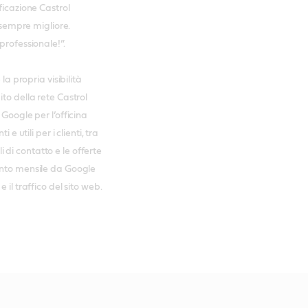
ficazione Castrol
o sempre migliore.
professionale!”.
la propria visibilità
to della rete Castrol
 Google per l’officina
e utili per i clienti, tra
li di contatto e le offerte
ento mensile da Google
 il traffico del sito web.