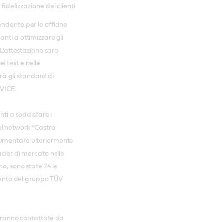
fidelizzazione dei clienti
ndente per le officine
nti a ottimizzare gli
 L’attestazione sarà
 test e nelle
erà gli standard di
RVICE.
nti a soddisfare i
 nel network “Castrol
aumentare ulteriormente
eader di mercato nelle
no, sono state 74 le
imento del gruppo TÜV
verranno contattate da