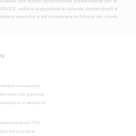
ducendo una nuova certificazione indipendente per le
SERVICE, volta a supportare le aziende partecipanti a
andard operativi e ad accrescere la fiducia dei clienti.
aderenti un supporto
estimento, una garanzia
dedicato e un servizio di
ollaborazione con TÜV
gliorare la propria