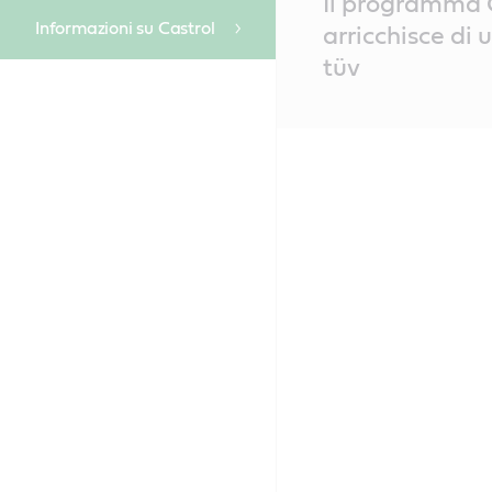
Ii programma C
Content
Informazioni su Castrol
arricchisce di 
tüv