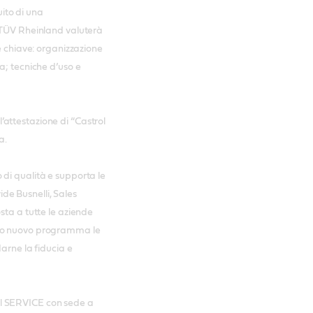
uito di una
. TÜV Rheinland valuterà
e chiave: organizzazione
a; tecniche d’uso e
 l’attestazione di “Castrol
na.
di qualità e supporta le
vide Busnelli, Sales
sta a tutte le aziende
sto nuovo programma le
arne la fiducia e
trol SERVICE con sede a