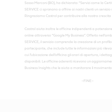
Sasso Marconi (BO), ha dichiarato: “Servizi come la Certi
SERVICE ci spronano a offrire ai nostri clienti un servizi
Ringraziamo Castrol per contribuire alla nostra crescita 
Castrol aiuta inoltre le officine indipendenti a potenziare 
online attraverso “Google My Business”. Offerto nell'ambi
SERVICE, il servizio comprende la creazione di un profilo
partecipante, che include tutte le informazioni più rilevanti 
cui l’ubicazione dell’officina gli orari di apertura, i dettag
disponibili. Le officine aderenti ricevono un aggiornam
Business Insights che le aiuta a monitorare il movimento e
–FINE–