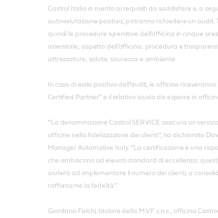
Castrol Italia in merito ai requisiti da soddisfare e, a seg
autovalutazione positiva, potranno richiedere un audit
quindi le procedure operative dell’officina in cinque are
aziendale; aspetto dell’officina; procedura e trasparenz
attrezzature; salute, sicurezza e ambiente.
In caso di esito positivo dell’audit, le officine riceveranno
Certified Partner” e il relativo scudo da esporre in offici
“La denominazione Castrol SERVICE assicura un servizio 
officine nella fidelizzazione dei clienti”, ha dichiarato Da
Manager Automotive Italy. “La certificazione è una rispo
che ambiscono ad elevati standard di eccellenza: que
aiuterà ad implementare il numero dei clienti, a consolid
rafforzarne la fedeltà”.
Giordano Falchi, titolare della M.V.F. s.n.c., officina Cas