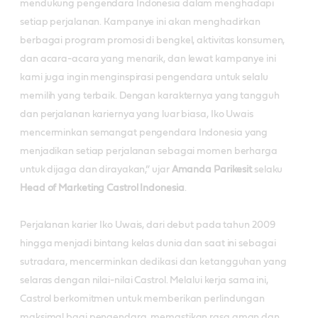
mendukung pengendara Indonesia dalam menghadapi
setiap perjalanan. Kampanye ini akan menghadirkan
berbagai program promosi di bengkel, aktivitas konsumen,
dan acara-acara yang menarik, dan lewat kampanye ini
kami juga ingin menginspirasi pengendara untuk selalu
memilih yang terbaik. Dengan karakternya yang tangguh
dan perjalanan kariernya yang luar biasa, Iko Uwais
mencerminkan semangat pengendara Indonesia yang
menjadikan setiap perjalanan sebagai momen berharga
untuk dijaga dan dirayakan,” ujar
Amanda Parikesit
selaku
Head of Marketing Castrol Indonesia
.
Perjalanan karier Iko Uwais, dari debut pada tahun 2009
hingga menjadi bintang kelas dunia dan saat ini sebagai
sutradara, mencerminkan dedikasi dan ketangguhan yang
selaras dengan nilai-nilai Castrol. Melalui kerja sama ini,
Castrol berkomitmen untuk memberikan perlindungan
maksimal bagi pengendara, memastikan rasa aman dan