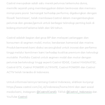
Castrol merupakan salah satu merek pelumas terkemuka dunia,
memiliki sejarah yang membanggakan dalam berinovasi dan memacu
mimpi para pionir. Semangat terhadap performa, digabungkan dengan
filosofi ‘kemitraan’, telah membawa Castrol dalam mengembangkan
pelumas dan grease/gemuk untuk berbagai teknologi penting baik di
bidang otomotif selama lebih dari 125 tahun.
Castrol adalah bagian dari grup BP dan melayani pelanggan dan
konsumen di segmen mobil, motor, kendaraan komersial dan marine.
Produk bermerek kami diakui secara global untuk inovasi dan performa
tinggi melalui komitmen kami terhadap kualitas premium dan teknologi
mutakhir. Portfolio Castrol untuk segmen mobil dan motor dengan
pelumas berteknologi tinggi seperti Castrol EDGE, Castrol MAGNATEC,
Castrol GTX, Castrol POWER1 ULTIMATE, Castrol POWER1 dan Castrol
ACTIV telah tersedia di Indonesia.
Untuk informasi lainnya tentang Castrol Indonesia, silahkan kunjungi
https://www.castrol.com/id_id/indonesia/home.html dan aset sosial
media kami, Instagram
@CastrolCarsID
, TikTok
@Castrol_Indonesia
dan
YouTube
Castrol
.