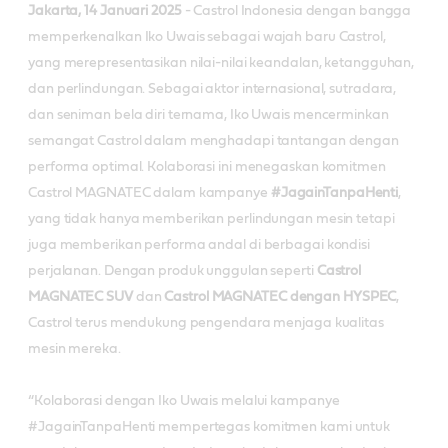
Jakarta, 14 Januari 2025
- Castrol Indonesia dengan bangga
memperkenalkan Iko Uwais sebagai wajah baru Castrol,
yang merepresentasikan nilai-nilai keandalan, ketangguhan,
dan perlindungan. Sebagai aktor internasional, sutradara,
dan seniman bela diri ternama, Iko Uwais mencerminkan
semangat Castrol dalam menghadapi tantangan dengan
performa optimal. Kolaborasi ini menegaskan komitmen
Castrol MAGNATEC dalam kampanye
#JagainTanpaHenti
,
yang tidak hanya memberikan perlindungan mesin tetapi
juga memberikan performa andal di berbagai kondisi
perjalanan. Dengan produk unggulan seperti
Castrol
MAGNATEC SUV
dan
Castrol MAGNATEC
dengan HYSPEC
,
Castrol terus mendukung pengendara menjaga kualitas
mesin mereka.
“Kolaborasi dengan Iko Uwais melalui kampanye
#JagainTanpaHenti mempertegas komitmen kami untuk