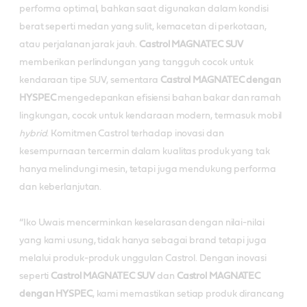
performa optimal, bahkan saat digunakan dalam kondisi
berat seperti medan yang sulit, kemacetan di perkotaan,
atau perjalanan jarak jauh.
Castrol MAGNATEC SUV
memberikan perlindungan yang tangguh cocok untuk
kendaraan tipe SUV, sementara
Castrol MAGNATEC dengan
HYSPEC
mengedepankan efisiensi bahan bakar dan ramah
lingkungan, cocok untuk kendaraan modern, termasuk mobil
hybrid
. Komitmen Castrol terhadap inovasi dan
kesempurnaan tercermin dalam kualitas produk yang tak
hanya melindungi mesin, tetapi juga mendukung performa
dan keberlanjutan.
“Iko Uwais mencerminkan keselarasan dengan nilai-nilai
yang kami usung, tidak hanya sebagai brand tetapi juga
melalui produk-produk unggulan Castrol. Dengan inovasi
seperti
Castrol MAGNATEC SUV
dan
Castrol MAGNATEC
dengan HYSPEC
, kami memastikan setiap produk dirancang