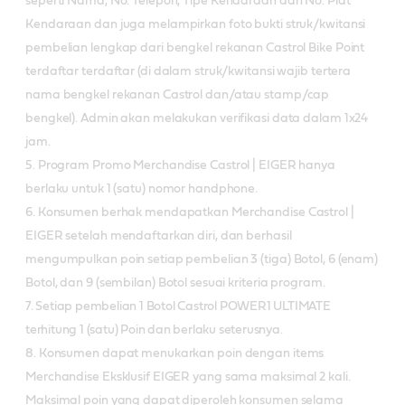
seperti Nama, No. Telepon, Tipe Kendaraan dan No. Plat
Kendaraan dan juga melampirkan foto bukti struk/kwitansi
pembelian lengkap dari bengkel rekanan Castrol Bike Point
terdaftar terdaftar (di dalam struk/kwitansi wajib tertera
nama bengkel rekanan Castrol dan/atau stamp/cap
bengkel). Admin akan melakukan verifikasi data dalam 1x24
jam.
5. Program Promo Merchandise Castrol | EIGER hanya
berlaku untuk 1 (satu) nomor handphone.
6. Konsumen berhak mendapatkan Merchandise Castrol |
EIGER setelah mendaftarkan diri, dan berhasil
mengumpulkan poin setiap pembelian 3 (tiga) Botol, 6 (enam)
Botol, dan 9 (sembilan) Botol sesuai kriteria program.
7. Setiap pembelian 1 Botol Castrol POWER1 ULTIMATE
terhitung 1 (satu) Poin dan berlaku seterusnya.
8. Konsumen dapat menukarkan poin dengan items
Merchandise Eksklusif EIGER yang sama maksimal 2 kali.
Maksimal poin yang dapat diperoleh konsumen selama