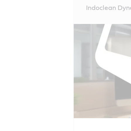
Main
Indoclean Dy
Content