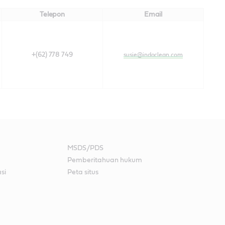
Telepon
Email
+(62) 778 749
susie@indoclean.com
MSDS/PDS
Pemberitahuan hukum
si
Peta situs