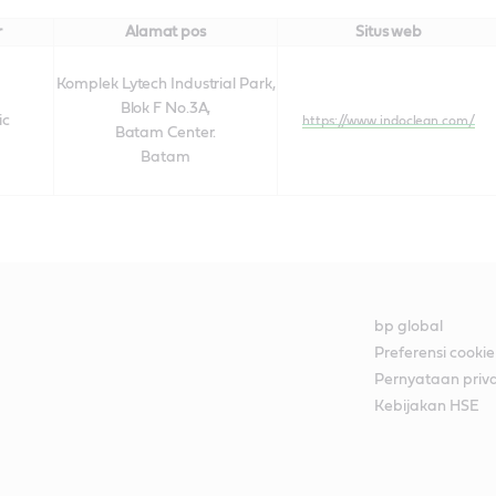
r
Alamat pos
Situs web
Komplek Lytech Industrial Park,
Blok F No.3A,
ic
https://www.indoclean.com/
Batam Center.
Batam
bp global
Preferensi cookie
Pernyataan priva
Kebijakan HSE