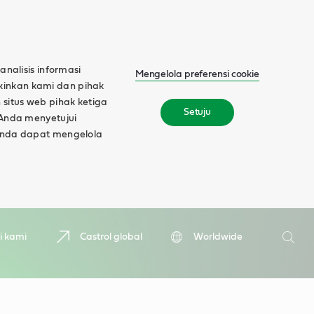
alisis informasi
Mengelola preferensi cookie
gkinkan kami dan pihak
 situs web pihak ketiga
Setuju
, Anda menyetujui
, Anda dapat mengelola
Cari
ti kami
Castrol global
Worldwide
Cari