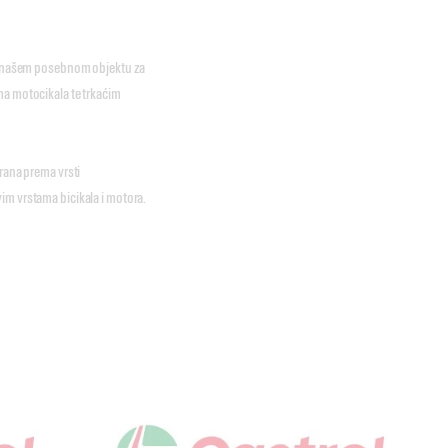
e u našem posebnom objektu za
ma motocikala te trkaćim
irana prema vrsti
im vrstama bicikala i motora.