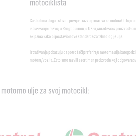
motociklista
Castrol ima dugu i slavnu povijest razvoja maziva za motocikle te j
istraživanje i razvoj u Pangbourneu, u UK-u, surađivao s proizvođači
ekipama kako bi postavio nove standarde za tehnologije ulja.
Istraživanja pokazuju da potrošači preferiraju motorna ulja kategoriz
motora/vozila. Zato smo razvili asortiman proizvoda koji odgovara sv
 motorno ulje za svoj motocikl: