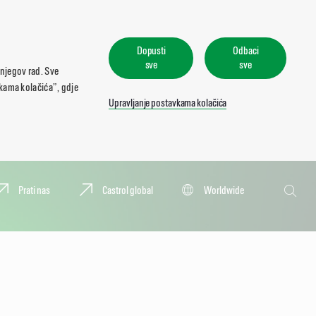
Dopusti
Odbaci
sve
sve
 njegov rad. Sve
vkama kolačića”, gdje
Upravljanje postavkama kolačića
Pretraživa
Prati nas
Castrol global
Worldwide
Pretraž