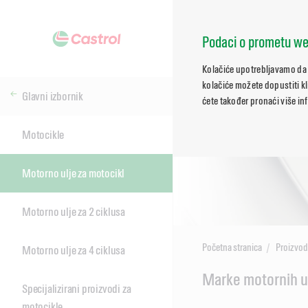
Podaci o prometu we
Kolačiće upotrebljavamo da 
kolačiće možete dopustiti kl
Glavni izbornik
ćete također pronaći više in
Motocikle
Motorno ulje za motocikl
Motorno ulje za 2 ciklusa
Početna stranica
Proizvod
Motorno ulje za 4 ciklusa
Main
Marke motornih u
Specijalizirani proizvodi za
Content
motocikle