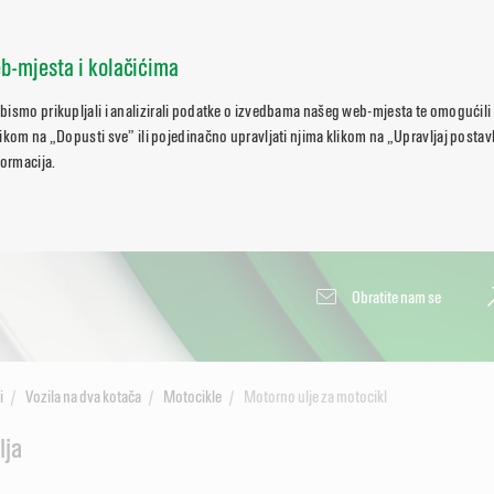
b-mjesta i kolačićima
bismo prikupljali i analizirali podatke o izvedbama našeg web-mjesta te omogućili
ikom na „Dopusti sve” ili pojedinačno upravljati njima klikom na „Upravljaj posta
formacija.
Obratite nam se
i
Vozila na dva kotača
Motocikle
Motorno ulje za motocikl
lja