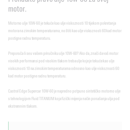
motor.
Motorno ulje 10W-60 je tekuće kao ulje viskoznosti 10 tijekom pokretanja
motora na zimskim temperaturama, no štiti kao ulje viskoznosti 60 kad motor
postigne radnu temperaturu.
Preporuča li se u vašem priručniku ulje 10W-60? Ako da, znači da vaš motor
visokih performansi pod visokim tlakom treba ulje koje je tekuće kao ulje
viskoznosti 10 na zimskim temperaturama odnosno kao ulje viskoznosti 60
kad motor postigne radnu temperaturu.
Castrol Edge Supercar 10W-60 je napredno potpuno sintetičko motorno ulje
s tehnologijom Fluid TITANIUM koja fizički mijenja način ponašanja ulja pod
ekstremnim tlakom.