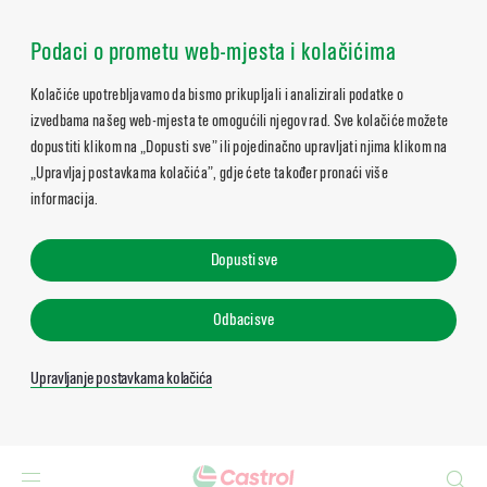
Podaci o prometu web-mjesta i kolačićima
Kolačiće upotrebljavamo da bismo prikupljali i analizirali podatke o
izvedbama našeg web-mjesta te omogućili njegov rad. Sve kolačiće možete
dopustiti klikom na „Dopusti sve” ili pojedinačno upravljati njima klikom na
„Upravljaj postavkama kolačića”, gdje ćete također pronaći više
informacija.
Dopusti sve
Odbaci sve
Upravljanje postavkama kolačića
Search