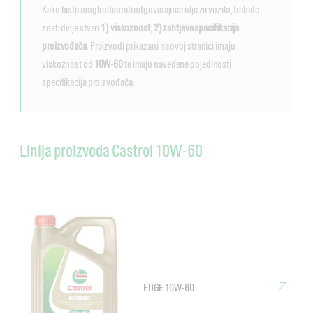
Kako biste mogli odabrati odgovarajuće ulje za vozilo, trebate
znati dvije stvari
1) viskoznost
,
2) zahtjeve specifikacija
proizvođača
. Proizvodi prikazani na ovoj stranici imaju
viskoznost od
10W-60
te imaju navedene pojedinosti
specifikacija proizvođača.
Linija proizvoda Castrol 10W-60
EDGE 10W-60