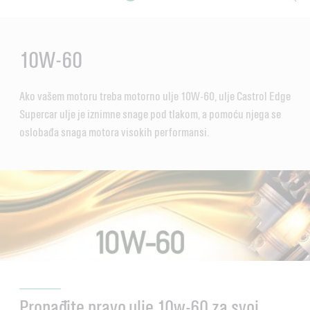
Main
Content
10W-60
Ako vašem motoru treba motorno ulje 10W-60, ulje Castrol Edge
Supercar ulje je iznimne snage pod tlakom, a pomoću njega se
oslobađa snaga motora visokih performansi.
Pronađite pravo ulje 10w-60 za svoj