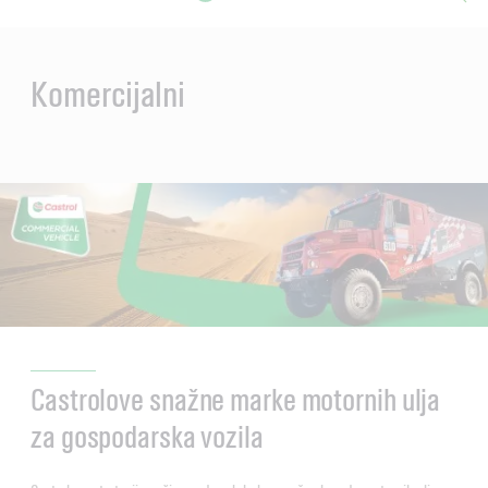
Main
Content
Komercijalni
Castrolove snažne marke motornih ulja
za gospodarska vozila