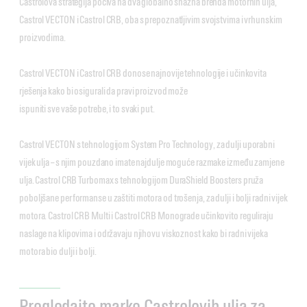
Castrolova strategija počiva na dva globalno snažna brenda motornih ulja,
Castrol VECTON i Castrol CRB, oba s prepoznatljivim svojstvima i vrhunskim
proizvodima.
Castrol VECTON i Castrol CRB donose najnovije tehnologije i učinkovita
rješenja kako bi osigurali da pravi proizvod može
ispuniti sve vaše potrebe, i to svaki put.
Castrol VECTON s tehnologijom System Pro Technology, za dulji uporabni
vijek ulja – s njim pouzdano imate najdulje moguće razmake između zamjene
ulja. Castrol CRB Turbomax s tehnologijom DuraShield Boosters pruža
poboljšane performanse u zaštiti motora od trošenja, za dulji i bolji radni vijek
motora. Castrol CRB Multi i Castrol CRB Monograde učinkovito reguliraju
naslage na klipovima i održavaju njihovu viskoznost kako bi radni vijeka
motora bio dulji i bolji.
Pregledajte marke Castrolovih ulja za