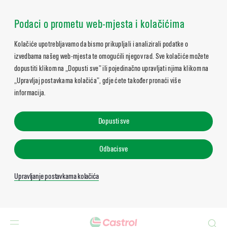
Podaci o prometu web-mjesta i kolačićima
Kolačiće upotrebljavamo da bismo prikupljali i analizirali podatke o
izvedbama našeg web-mjesta te omogućili njegov rad. Sve kolačiće možete
dopustiti klikom na „Dopusti sve” ili pojedinačno upravljati njima klikom na
„Upravljaj postavkama kolačića”, gdje ćete također pronaći više
informacija.
Dopusti sve
Odbaci sve
Upravljanje postavkama kolačića
Search