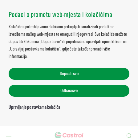
Podaci o prometu web-mjesta i kolačićima
Kolačiće upotrebljavamo da bismo prikupljali i analizirali podatke o
izvedbama našeg web-mjesta te omogućili njegov rad. Sve kolačiće možete
dopustiti klikom na „Dopusti sve” ili pojedinačno upravljati njima klikom na
„Upravljaj postavkama kolačića”, gdje ćete također pronaći više
informacija.
Dopusti sve
Odbaci sve
Upravljanje postavkama kolačića
Search