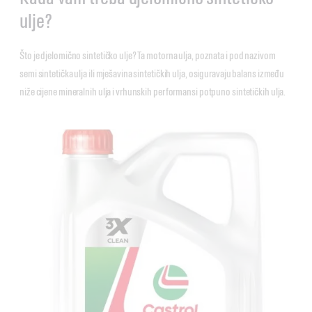
ulje?
Što je djelomično sintetičko ulje? Ta motorna ulja, poznata i pod nazivom
semi sintetička ulja ili mješavina sintetičkih ulja, osiguravaju balans između
niže cijene mineralnih ulja i vrhunskih performansi potpuno sintetičkih ulja.