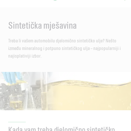
Main
Content
Sintetička mješavina
Treba li vašem automobilu djelomično sintetičko ulje? Nešto
između mineralnog i potpuno sintetičkog ulja – najpopularniji i
najisplativiji izbor.
Kada vam treba djelomično sintetičko