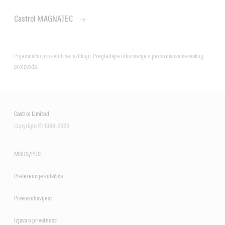
Castrol MAGNATEC
Pojedinačni proizvodi se razlikuju. Pregledajte informacije o performansama svakog
proizvoda.
Castrol Limited
Copyright © 1999-2026
MSDS/PDS
Preferencije kolačića
Pravna obavijest
Izjava o privatnosti