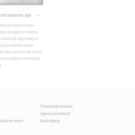
niti motorno ulje
ila upotrebljava malu 
nog ulja tijekom vremena 
o održavati odgovarajuću 
g ulja nadolijevanjem 
ne ulja svaki put kad se kod 
jernom šipkom utvrdi da je 
a.
Preferencije kolačića
Izjava o privatnosti
Castrolov motor
Karta mjesta