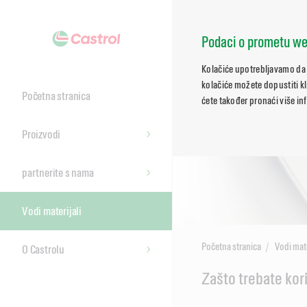
Podaci o prometu we
Kolačiće upotrebljavamo da 
kolačiće možete dopustiti kl
Početna stranica
ćete također pronaći više in
Proizvodi
partnerite s nama
Vodi materijali
Početna stranica
Vodi mate
O Castrolu
Main
Zašto trebate koris
Content