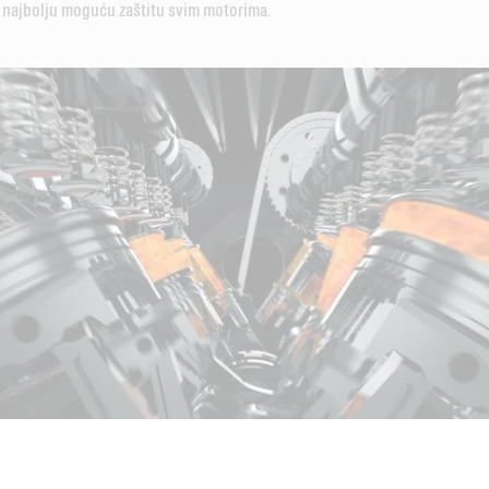
 najbolju moguću zaštitu svim motorima.