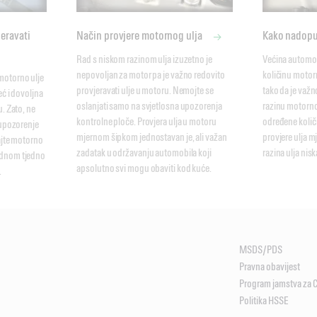
jeravati
Način provjere motornog ulja
Kako nadopu
Rad s niskom razinom ulja izuzetno je 
Većina automob
nepovoljan za motor pa je važno redovito 
količinu motor
otorno ulje 
provjeravati ulje u motoru. Nemojte se 
tako da je važn
ć i dovoljna 
oslanjati samo na svjetlosna upozorenja 
razinu motorno
. Zato, ne 
kontrolne ploče. Provjera ulja u motoru 
određene količi
 upozorenje 
mjernom šipkom jednostavan je, ali važan 
provjere ulja m
ajte motorno 
zadatak u održavanju automobila koji 
razina ulja nisk
dnom tjedno 
apsolutno svi mogu obaviti kod kuće.
.
MSDS/PDS
Pravna obavijest
Program jamstva za 
Politika HSSE