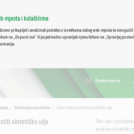
b-mjesta i kolačićima
bismo prikupljali i analizirali podatke o izvedbama našeg web-mjesta te omogućili
ikom na „Dopusti sve” ili pojedinačno upravljati njima klikom na „Upravljaj posta
formacija.
Obratite nam se
rijali
Održavanje automobila
Zašto trebate koristiti sintetičko ulje
titi sintetičko ulje
Čak i ako u priručniku
potpuno sintetičko m