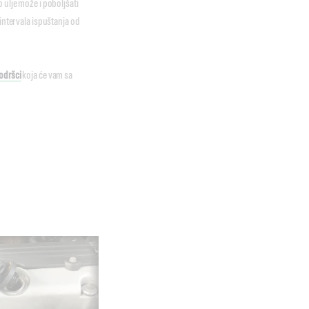
 ulje može i poboljšati
 intervala ispuštanja od
odršci
koja će vam sa