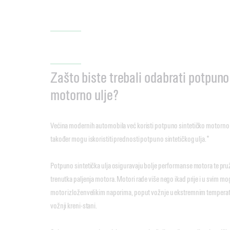
Zašto biste trebali odabrati potpuno
motorno ulje?
Većina modernih automobila već koristi potpuno sintetičko motorno ulj
također mogu iskoristiti prednosti potpuno sintetičkog ulja.*
Potpuno sintetička ulja osiguravaju bolje performanse motora te pru
trenutka paljenja motora. Motori rade više nego ikad prije i u svim m
motor izloženvelikim naporima, poput vožnje u ekstremnim temperatu
vožnji kreni-stani.