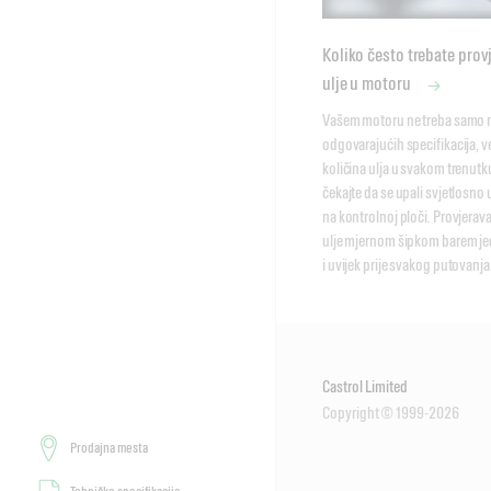
Koliko često trebate prov
ulje u motoru
Vašem motoru ne treba samo m
odgovarajućih specifikacija, ve
količina ulja u svakom trenutku
čekajte da se upali svjetlosno
na kontrolnoj ploči. Provjerav
ulje mjernom šipkom barem je
i uvijek prije svakog putovanja
Castrol Limited
Copyright © 1999-2026
Prodajna mesta