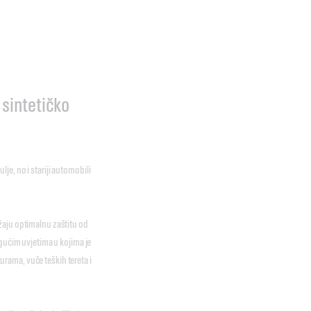
 sintetičko
e, no i stariji automobili
žaju optimalnu zaštitu od
ogućim uvjetima u kojima je
rama, vuče teških tereta i