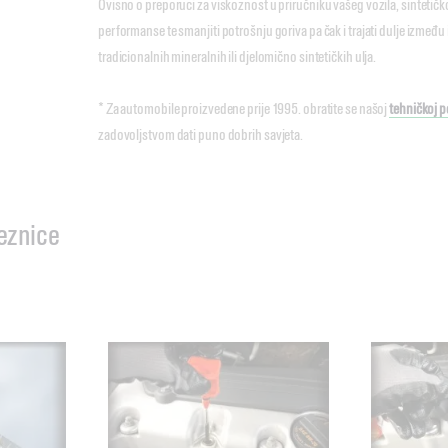
Ovisno o preporuci za viskoznost u priručniku vašeg vozila, sintetičko
performanse te smanjiti potrošnju goriva pa čak i trajati dulje između
tradicionalnih mineralnih ili djelomično sintetičkih ulja.
* Za automobile proizvedene prije 1995. obratite se našoj
tehničkoj p
zadovoljstvom dati puno dobrih savjeta.
eznice