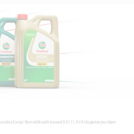
zvoda u Europi. Novi oblik naših boca od 0,5 l, 1 l, 4 l i 5 l dizajniran je s ciljem