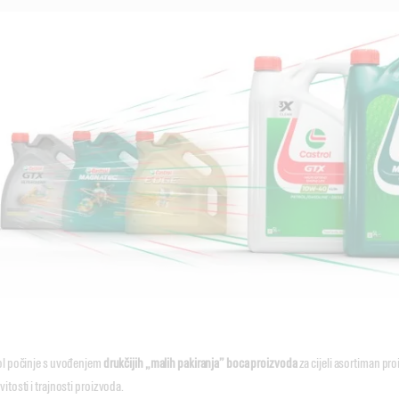
ol počinje s uvođenjem
drukčijih „malih pakiranja” boca proizvoda
za cijeli asortiman proi
tosti i trajnosti proizvoda.