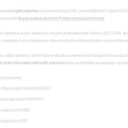
imate
novi izgled naljepnica
za proizvode Castrol EDGE, Castrol MAGNATEC i Castrol GTX u 
ija posjetite
Na putu prema budućnosti | Početna stranica (castrol.com)
.
e u fazama se uvodi u sveukupno europsko poslovanje tvrtke Castrol u 2023. i 2024., te će
 marketingu koji se obavlja preko interneta i drugih medija te globalnim sponzorskim sr
ce u malom pakiranju, također radimo nekoliko promjena unutar našeg asortimana ulja z
nti naziva robne marke nekih naših proizvoda
činimo portfelj lakšim za navigaciju i upravl
 je u nastavku:
-Start postaje Castrol MAGNATEC
el postaje Castrol MAGNATEC
postaje Castrol EDGE
postaje Castrol GTX