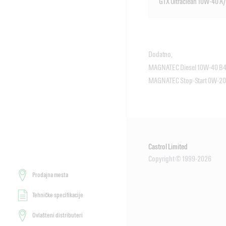
GTX Ultraclean 10W-40 A
Dodatno,
MAGNATEC Diesel 10W-40 B4 
MAGNATEC Stop-Start 0W-20 G
Castrol Limited
Copyright © 1999-2026
Prodajna mesta
Tehničke specifikacije
Ovlašteni distributeri