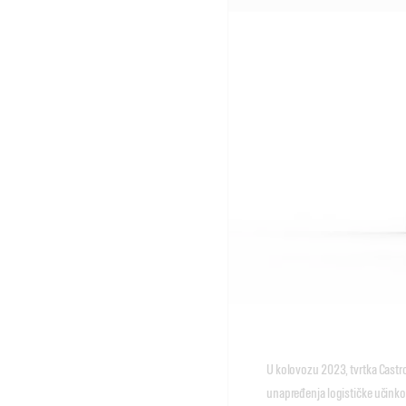
U kolovozu 2023, tvrtka Castr
unapređenja logističke učinkovi