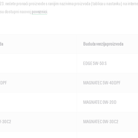
23. nećete pronaći proizvode s ranijim nazivima proizvoda (tablica u nastavku) na interne
k su dostupni na ovoj
poveznici
.
da
Buduća verzija proizvoda
EDGE 5W-50 S
 DPF
MAGNATEC 5W-40 DPF
MAGNATEC 0W-20 D
-30 C2
MAGNATEC 0W-30 C2