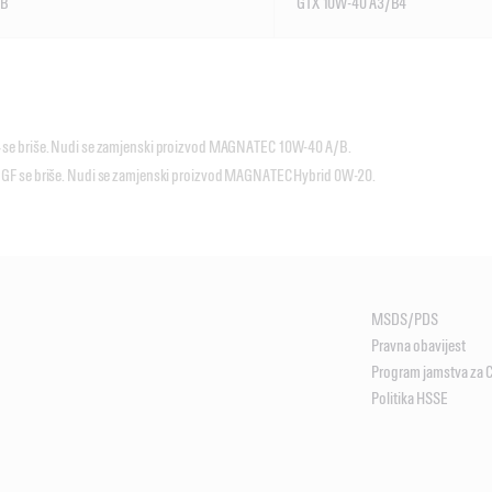
/B
GTX 10W-40 A3/B4
se briše. Nudi se zamjenski proizvod MAGNATEC 10W-40 A/B.
F se briše. Nudi se zamjenski proizvod MAGNATEC Hybrid 0W-20.
MSDS/PDS
Pravna obavijest
Program jamstva za 
Politika HSSE