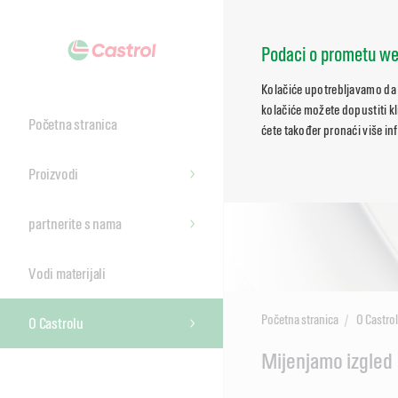
Podaci o prometu we
Kolačiće upotrebljavamo da 
kolačiće možete dopustiti kl
Početna stranica
ćete također pronaći više in
Proizvodi
partnerite s nama
Vodi materijali
Početna stranica
O Castro
O Castrolu
Main
Mijenjamo izgled
Content