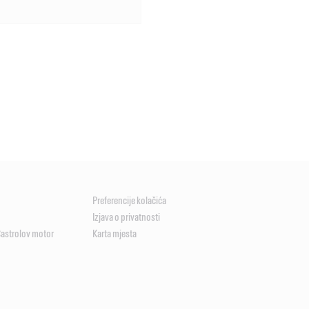
Preferencije kolačića
Izjava o privatnosti
Castrolov motor
Karta mjesta