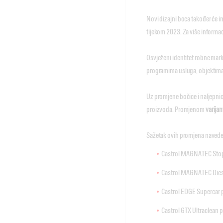
Novi dizajni boca također će 
tijekom 2023. Za više informac
Osvježeni identitet robne mark
programima usluga, objektima,
Uz promjene bočice i naljepni
proizvoda. Promjenom
varija
Sažetak ovih promjena naveden
Castrol MAGNATEC Stop
Castrol MAGNATEC Dies
Castrol EDGE Supercar 
Castrol GTX Ultraclean 