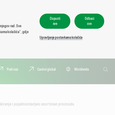
Dopusti
Odbaci
sve
sve
 njegov rad. Sve
vkama kolačića”, gdje
Upravljanje postavkama kolačića
Pretraživa
Prati nas
Castrol global
Worldwide
Pretraž
akiranje i pojednostavljeni asortiman proizvoda.