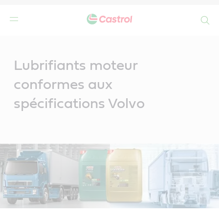
Search
Main
Content
Lubrifiants moteur
conformes aux
spécifications Volvo