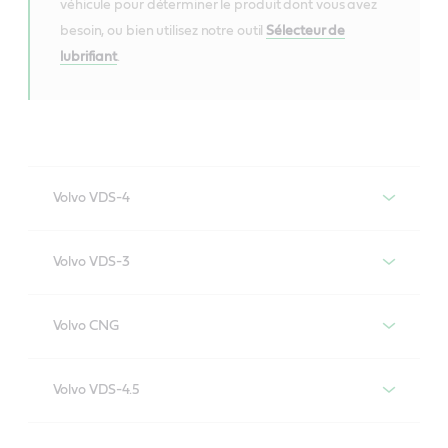
véhicule pour déterminer le produit dont vous avez
besoin, ou bien utilisez notre outil
Sélecteur de
lubrifiant
.
Volvo VDS-4
Lubrifiants moteur conformes à la
Volvo VDS-3
spécification Volvo VDS-4
Lubrifiants moteur conformes à la
Volvo CNG
spécification Volvo VDS-3
Lubrifiants moteur conformes à la
VECTON Fuel Saver
Volvo VDS-4.5
spécification Volvo CNG
5W-30 E6/E9
Lubrifiants moteur conformes à la