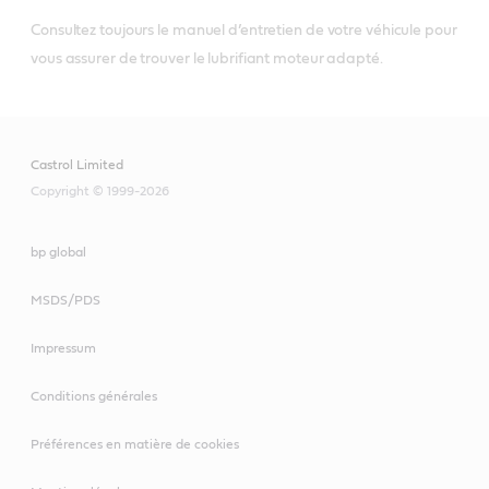
VECTON Fuel
spécification Volvo VDS-4.5
Saver 5W-30 E7
Consultez toujours le manuel d’entretien de votre véhicule pour
vous assurer de trouver le lubrifiant moteur adapté.
VECTON Long Drain
VECTON Fuel Saver
10W-30 E6/E9
VECTON 15W-40 CK-
5W-30 E6/E9
Castrol Limited
4/E9
VECTON Long Drain
Copyright © 1999-2026
10W-40 E7
bp global
VECTON Long Drain
MSDS/PDS
VECTON Long Drain
10W-40 E6/E9
VECTON Long Drain
10W-30 E6/E9
10W-30 E6/E9
Impressum
CRB Turbomax 10W-
40 E4/E7
Conditions générales
Préférences en matière de cookies
VECTON Long Drain