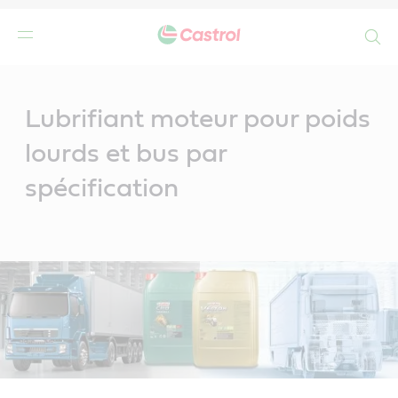
Search
Main
Content
Lubrifiant moteur pour poids
lourds et bus par
spécification