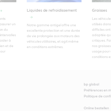
Liquides de refroidissement
Graisses
nts 
Les véhicule
ssurer un 
utilisés dan
Notre gamme antigel offre une 
on du 
difficiles on
excellente protection et une durée 
ntervalles 
adaptée qui 
de vie prolongée aux moteurs des 
aider à 
critiques. Fa
véhicules utilitaires, et agit même 
ien et de 
nos graisses
en conditions extrêmes.
our 
usage pour u
conditions e
bp global
Préférences en m
Politique de conf
Online bestellen