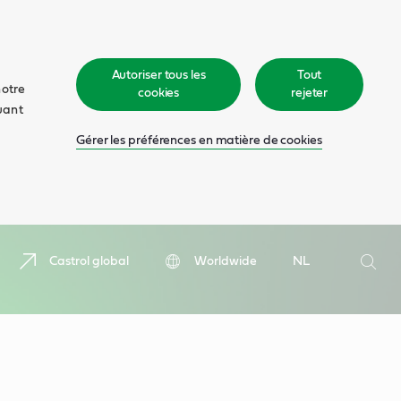
Autoriser tous les
Tout
notre
cookies
rejeter
quant
Gérer les préférences en matière de cookies
Recher
Castrol global
Worldwide
NL
Rech