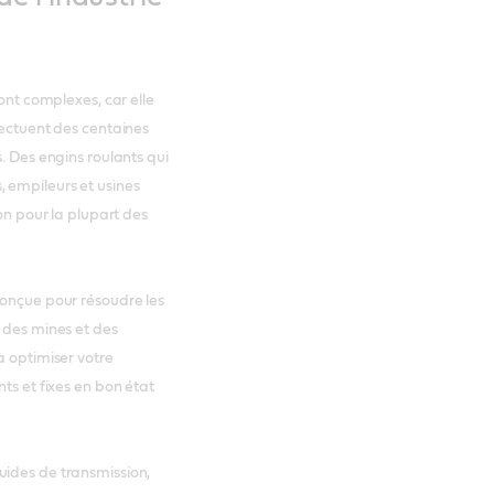
sont complexes, car elle
fectuent des centaines
. Des engins roulants qui
 empileurs et usines
ion pour la plupart des
conçue pour résoudre les
n des mines et des
à optimiser votre
ts et fixes en bon état
uides de transmission,