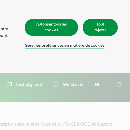
Autoriser tous les
Tout
notre
cookies
rejeter
quant
Gérer les préférences en matière de cookies
Recher
Castrol global
Worldwide
NL
Rech
scription des clients Castrol AUTO SERVICE et Castrol