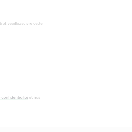
, veuillez suivre cette
 confidentialité
et nos