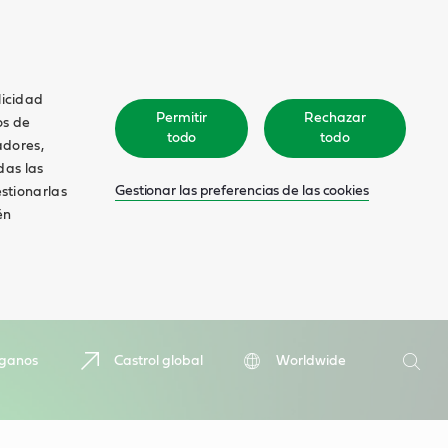
licidad
Permitir
Rechazar
os de
todo
todo
adores,
das las
Gestionar las preferencias de las cookies
estionarlas
én
Buscar
íganos
Castrol global
Worldwide
Busca