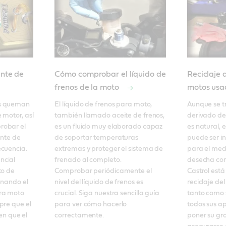
ante de
Cómo comprobar el líquido de
Reciclaje 
frenos de la moto
motos us
s queman 
El líquido de frenos para moto, 
Aunque se t
motor, así 
también llamado aceite de frenos, 
derivado del
obar el 
es un fluido muy elaborado capaz 
es natural, e
nte de 
de soportar temperaturas 
puede ser in
cuencia. 

extremas y proteger el sistema de 
para el medi
cial 
frenado al completo. 

desecha cor
o de 
Comprobar periódicamente el 
Castrol est
enando el 
nivel del líquido de frenos es 
reciclaje de
ra moto 
crucial. Siga nuestra sencilla guía 
tanto como 
re que el 
para ver cómo hacerlo 
todos sus ap
en que el 
correctamente. 
poner su gra