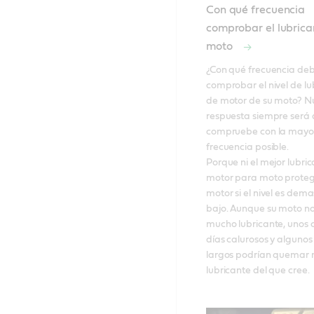
Con qué frecuencia
comprobar el lubrica
moto
¿Con qué frecuencia deb
comprobar el nivel de lu
de motor de su moto? Nu
respuesta siempre será q
compruebe con la mayor
frecuencia posible. 

Porque ni el mejor lubric
motor para moto proteg
motor si el nivel es dema
bajo. Aunque su moto n
mucho lubricante, unos 
días calurosos y algunos 
largos podrían quemar 
lubricante del que cree. 