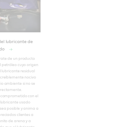
del lubricante de
ado
rate de un producto 
 petróleo cuyo origen 
l lubricante residual 
creíblemente nocivo 
o ambiente si no se 
rectamente. 

á comprometido con el 
l lubricante usado 
sea posible y anima a 
reciados clientes a 
nito de arena y a 