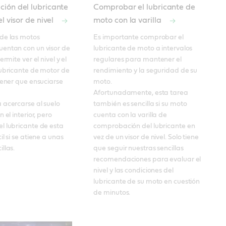
ión del lubricante
Comprobar el lubricante de
l visor de nivel
moto con la varilla
de las motos 
Es importante comprobar el 
entan con un visor de 
lubricante de moto a intervalos 
ermite ver el nivel y el 
regulares para mantener el 
ubricante de motor de 
rendimiento y la seguridad de su 
tener que ensuciarse 
moto. 

Afortunadamente, esta tarea 
acercarse al suelo 
también es sencilla si su moto 
 el interior, pero 
cuenta con la varilla de 
 lubricante de esta 
comprobación del lubricante en 
l si se atiene a unas 
vez de un visor de nivel. Solo tiene 
llas.
que seguir nuestras sencillas 
recomendaciones para evaluar el 
nivel y las condiciones del 
lubricante de su moto en cuestión 
de minutos.