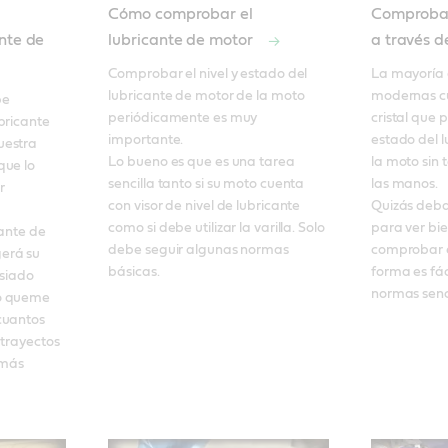
Cómo comprobar el
Comprobac
nte de
lubricante de motor
a través de
Comprobar el nivel y estado del 
La mayoría 
lubricante de motor de la moto 
modernas cu
e 
periódicamente es muy 
cristal que p
bricante 
importante. 

estado del l
estra 
Lo bueno es que es una tarea 
la moto sin 
ue lo 
sencilla tanto si su moto cuenta 
las manos. 

 
con visor de nivel de lubricante 
Quizás deba 
como si debe utilizar la varilla. Solo 
para ver bien
ante de 
debe seguir algunas normas 
comprobar el
erá su 
básicas.
forma es fáci
siado 
normas senci
o queme 
cuantos 
trayectos 
más 