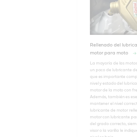
Rellenado del lubric
motor para moto
La mayoría de las moto
un poco de lubricante de 
que es importante compr
nivel y estado del lubrica
motor de la moto con fre
Además, también es esen
mantener el nivel correct
lubricante de motor rell
motor con lubricante pa
del grado correcto, siemp
visor o la varilla le indiqu