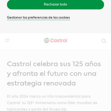
Rechazar todo
Gestionar las preferencias de las cookies
Buscar
Main
Content
Castrol celebra sus 125 años
y afronta el futuro con una
estrategia renovada
El año 2024 marca un hito trascendental para
Castrol: su 125º Aniversario como líder mundial de
lubricantes y parte del Grupo bp.