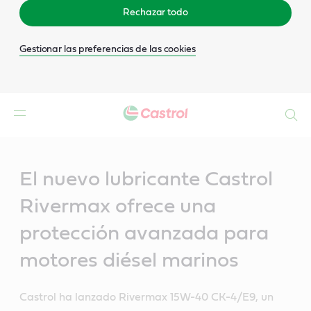
Rechazar todo
Gestionar las preferencias de las cookies
Buscar
Main
Content
El nuevo lubricante Castrol
Rivermax ofrece una
protección avanzada para
motores diésel marinos
Castrol ha lanzado Rivermax 15W-40 CK-4/E9, un