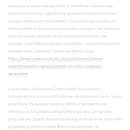
podcasts que permite escuchar a científicos, astronautas,
pilotos de carreras, ingenieros y acreditados líderes en otros
campos altamente inspiradores. Cada podcast cuenta una
historia sobre lo que es necesario para conseguir los objetivos
cuando se está bajo las condiciones más extremas del
planeta, y también en el espacio exterior. Los oyentes pueden
acceder a los podcasts “Castrol en Marte” aquí:
https://www.castrol.com/es_es/spain/home/about-
castrol/castrol-in-space/castrol-on-mars-podcast-
series.html
.
Los aceites y lubricantes Castrol están funcionando
actualmente a más de 400 millones de kilómetros de la Tierra,
en el Rover Perseverance de la NASA, a temperaturas
inferiores a 153 grados centígrados bajo cero. Las grasas
Braycote de Castrol, desarrolladas específicamente para este
propósito, y los lubricantes Brayco se encargan de